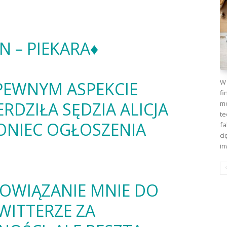
 – PIEKARA♦️
W 
PEWNYM ASPEKCIE
fi
RDZIŁA SĘDZIA ALICJA
mo
te
ONIEC OGŁOSZENIA
fa
ci
in
BOWIĄZANIE MNIE DO
WITTERZE ZA