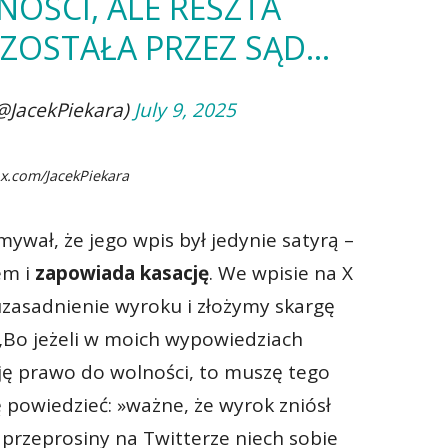
OŚCI, ALE RESZTA
ZOSTAŁA PRZEZ SĄD…
(@JacekPiekara)
July 9, 2025
 x.com/JacekPiekara
ywał, że jego wpis był jedynie satyrą –
em i
zapowiada kasację
. We wpisie na X
zasadnienie wyroku i złożymy skargę
„Bo jeżeli w moich wypowiedziach
ję prawo do wolności, to muszę tego
 powiedzieć: »ważne, że wyrok zniósł
 przeprosiny na Twitterze niech sobie