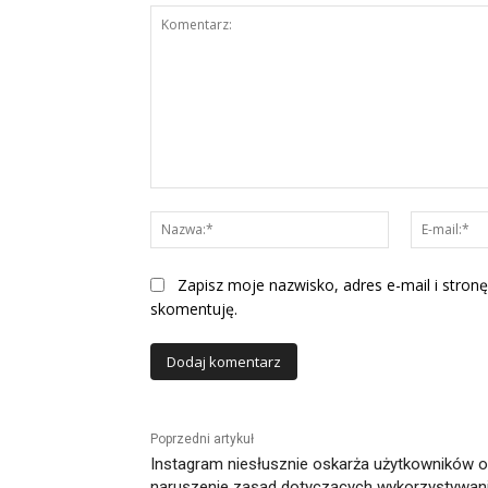
Komentarz:
Nazwa:*
Zapisz moje nazwisko, adres e-mail i stronę
skomentuję.
Alternative:
Poprzedni artykuł
Instagram niesłusznie oskarża użytkowników o
naruszenie zasad dotyczących wykorzystywan