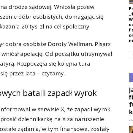
 na drodze sądowej. Wniosła pozew
P
„
uszenie dóbr osobistych, domagając się
W
o
azania 20 tys. zł na cel społeczny.
P
d
m
zył dobra osobiste Doroty Wellman. Pisarz
 i wniósł apelację. Od początku utrzymywał
atyrą. Rozpoczęła się kolejna tura
ię przez lata – czytamy.
J
owych batalii zapadł wyrok
f
f
oinformował w serwisie X, że zapadł wyrok
k
prosić dziennikarkę na X za naruszenie
24
zostałe żądania, w tym finansowe, zostały