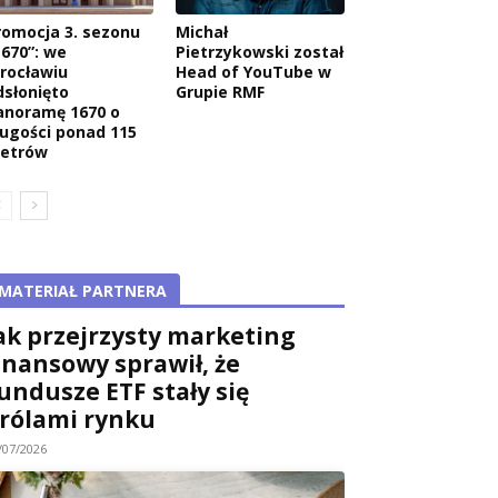
romocja 3. sezonu
Michał
1670”: we
Pietrzykowski został
rocławiu
Head of YouTube w
dsłonięto
Grupie RMF
anoramę 1670 o
ługości ponad 115
etrów
MATERIAŁ PARTNERA
ak przejrzysty marketing
inansowy sprawił, że
undusze ETF stały się
rólami rynku
/07/2026