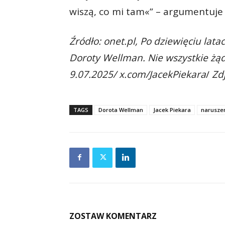
wiszą, co mi tam«” – argumentuje p
Źródło: onet.pl, Po dziewięciu la
Doroty Wellman. Nie wszystkie żąd
9.07.2025/ x.com/JacekPiekara
/
Zd
TAGS
Dorota Wellman
Jacek Piekara
naruszen
ZOSTAW KOMENTARZ