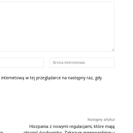
E-
Strona
mail:*
Interneto
 internetową w tej przeglądarce na następny raz, gdy
Następny artykuł
Hiszpania z nowymi regulacjami, które mają
ia
chronić środowisko. Zakazuje greenwashingu i