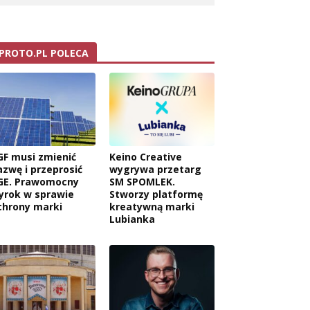
PROTO.PL POLECA
GF musi zmienić
Keino Creative
azwę i przeprosić
wygrywa przetarg
GE. Prawomocny
SM SPOMLEK.
yrok w sprawie
Stworzy platformę
chrony marki
kreatywną marki
Lubianka