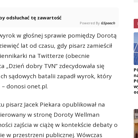
 aby odsłuchać tę zawartość
Powered By
GSpeech
 wyrok w głośnej sprawie pomiędzy Dorotą
iewięć lat od czasu, gdy pisarz zamieścił
ennikarki na Twitterze (obecnie
a „Dzień dobry TVN” zdecydowała się
P
ch sądowych batalii zapadł wyrok, który
n
P
 – donosi onet.pl.
w
o
u pisarz Jacek Piekara opublikował na
Skierowany w stronę Doroty Wellman
ści zajścia w ciążę w kontekście debaty o
e w przestrzeni publicznej. Wówczas