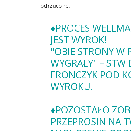
odrzucone.
♦️PROCES WELLMAN
JEST WYROK!
"OBIE STRONY W 
WYGRAŁY" – STWIE
FRONCZYK POD K
WYROKU.
♦️POZOSTAŁO ZO
PRZEPROSIN NA T