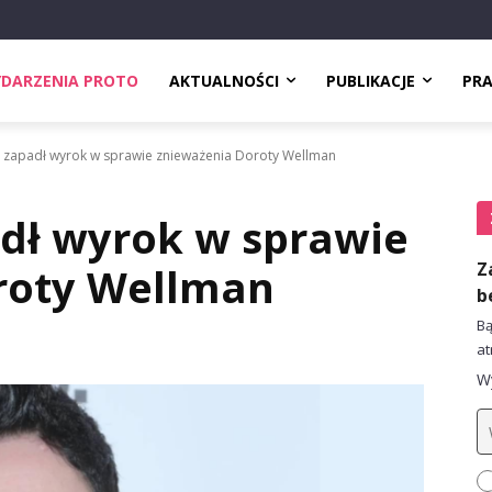
DARZENIA PROTO
AKTUALNOŚCI
PUBLIKACJE
PR
h zapadł wyrok w sprawie znieważenia Doroty Wellman
adł wyrok w sprawie
Z
roty Wellman
b
Bą
at
Wy