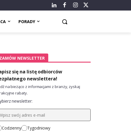
ACA
PORADY
ZAMÓW NEWSLETTER
apisz się na listę odbiorców
ezpłatnego newslettera!
dź na bieżąco z informacjami z branży, zyskaj
rakcyjne rabaty.
bierz newsletter:
Codzienny
Tygodniowy