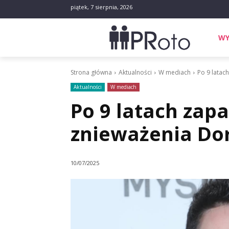
piątek, 7 sierpnia, 2026
WY
Strona główna
Aktualności
W mediach
Po 9 latac
Aktualności
W mediach
Po 9 latach zap
znieważenia Do
10/07/2025