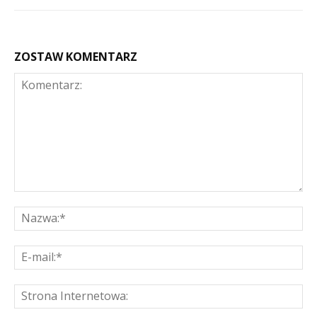
ZOSTAW KOMENTARZ
Komentarz:
Na
E-
mai
St
Int