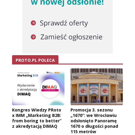
PROTO.PL POLECA
Kongres Wiedzy PRoto
Promocja 3. sezonu
x IMM „Marketing B2B:
„1670”: we Wrocławiu
from boring to better”
odsłonięto Panoramę
z akredytacją DIMAQ
1670 o długości ponad
115 metrów