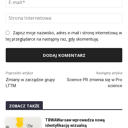
E-
mai
St
Int
Zapisz moje nazwisko, adres e-mail i stronę internetową w
tej przeglądarce na następny raz, gdy skomentuję.
Alternative:
Poprzedni artykuł
Następny artykuł
Zmiany w zarządzie grupy
Science PR zmienia się w Pro
LTTM
science
ZOBACZ TAKŻE
TBWAWarsaw wprowadza nową
identyfikację wizualną