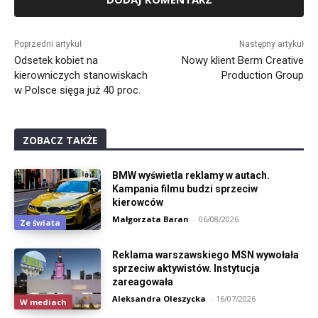
Alternative:
Poprzedni artykuł
Następny artykuł
Odsetek kobiet na
Nowy klient Berm Creative
kierowniczych stanowiskach
Production Group
w Polsce sięga już 40 proc.
ZOBACZ TAKŻE
BMW wyświetla reklamy w autach.
Kampania filmu budzi sprzeciw
kierowców
Małgorzata Baran
-
06/08/2026
Ze świata
Reklama warszawskiego MSN wywołała
sprzeciw aktywistów. Instytucja
zareagowała
Aleksandra Oleszycka
-
16/07/2026
W mediach