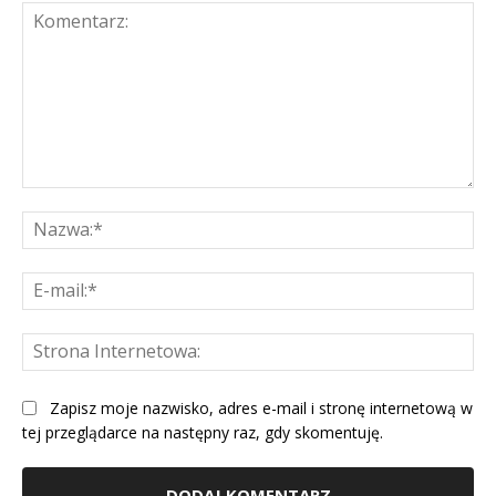
Komentarz:
Na
E-
mai
St
Int
Zapisz moje nazwisko, adres e-mail i stronę internetową w
tej przeglądarce na następny raz, gdy skomentuję.