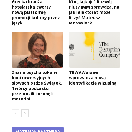
Grecka branża
Kto „lajkuje” Rozwój
hotelarska tworzy
Plus? IMM sprawdza, na
nową platformę
jaki elektorat może
promocji kultury przez
liczyć Mateusz
język
Morawiecki
Znana psycholożka w
TBWAWarsaw
kontrowersyjnych
wprowadza nową
słowach o Idze Świątek.
identyfikację wizualną
Twórcy podcastu
przeprosili i usunęli
materiał
MATERIAŁ PARTNERA