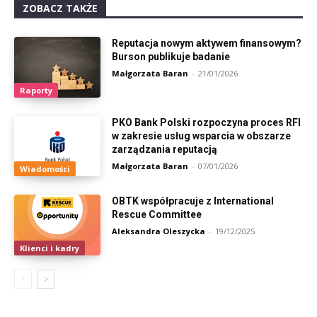
ZOBACZ TAKŻE
Reputacja nowym aktywem finansowym?
Burson publikuje badanie
Małgorzata Baran
-
21/01/2026
Raporty
PKO Bank Polski rozpoczyna proces RFI
w zakresie usług wsparcia w obszarze
zarządzania reputacją
Małgorzata Baran
-
07/01/2026
Wiadomości
OBTK współpracuje z International
Rescue Committee
Aleksandra Oleszycka
-
19/12/2025
Klienci i kadry