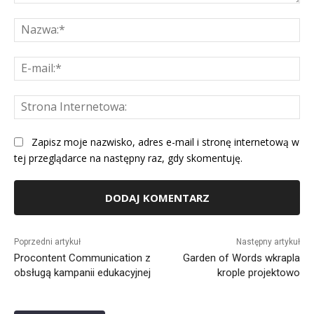
Komentarz:
Na
E-
mai
St
Int
Zapisz moje nazwisko, adres e-mail i stronę internetową w
tej przeglądarce na następny raz, gdy skomentuję.
Alternative:
Poprzedni artykuł
Następny artykuł
Procontent Communication z
Garden of Words wkrapla
obsługą kampanii edukacyjnej
krople projektowo