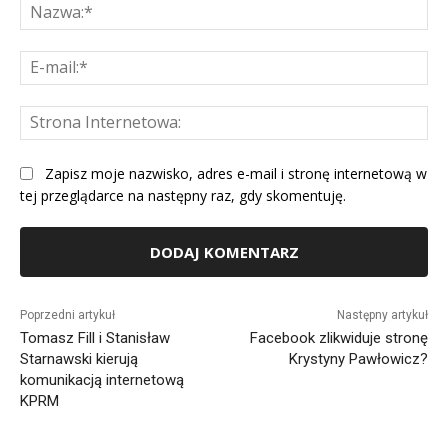
Na
E-
mai
St
Int
Zapisz moje nazwisko, adres e-mail i stronę internetową w
tej przeglądarce na następny raz, gdy skomentuję.
Alternative:
Poprzedni artykuł
Następny artykuł
Tomasz Fill i Stanisław
Facebook zlikwiduje stronę
Starnawski kierują
Krystyny Pawłowicz?
komunikacją internetową
KPRM