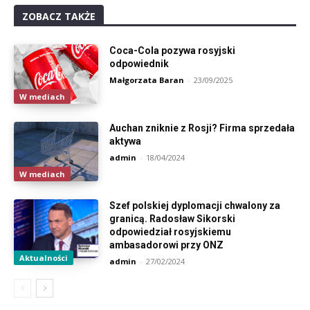
ZOBACZ TAKŻE
Coca-Cola pozywa rosyjski
odpowiednik
Małgorzata Baran
-
23/09/2025
W mediach
Auchan zniknie z Rosji? Firma sprzedała
aktywa
admin
-
18/04/2024
W mediach
Szef polskiej dyplomacji chwalony za
granicą. Radosław Sikorski
odpowiedział rosyjskiemu
ambasadorowi przy ONZ
Aktualności
admin
-
27/02/2024