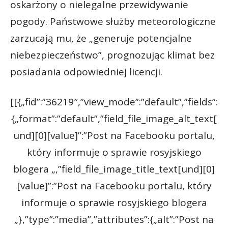
oskarżony o nielegalne przewidywanie
pogody. Państwowe służby meteorologiczne
zarzucają mu, że „generuje potencjalne
niebezpieczeństwo”, prognozując klimat bez
posiadania odpowiedniej licencji.
[[{„fid”:”36219″,”view_mode”:”default”,”fields”:
{„format”:”default”,”field_file_image_alt_text[
und][0][value]”:”Post na Facebooku portalu,
który informuje o sprawie rosyjskiego
blogera „,”field_file_image_title_text[und][0]
[value]”:”Post na Facebooku portalu, który
informuje o sprawie rosyjskiego blogera
„},”type”:”media”,”attributes”:{„alt”:”Post na