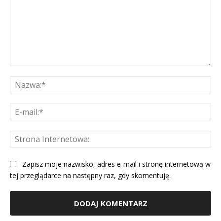
Komentarz:
Na
E-
mai
St
Int
Zapisz moje nazwisko, adres e-mail i stronę internetową w
tej przeglądarce na następny raz, gdy skomentuję.
Alternative: