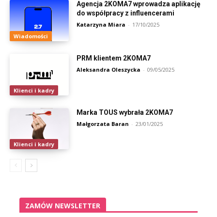
Agencja 2KOMA7 wprowadza aplikację
do współpracy z influencerami
Katarzyna Miara
-
17/10/2025
Wiadomości
PRM klientem 2KOMA7
Aleksandra Oleszycka
-
09/05/2025
Klienci i kadry
Marka TOUS wybrała 2KOMA7
Małgorzata Baran
-
23/01/2025
Klienci i kadry
ZAMÓW NEWSLETTER