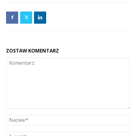
ZOSTAW KOMENTARZ
Komentarz:
Na
E-