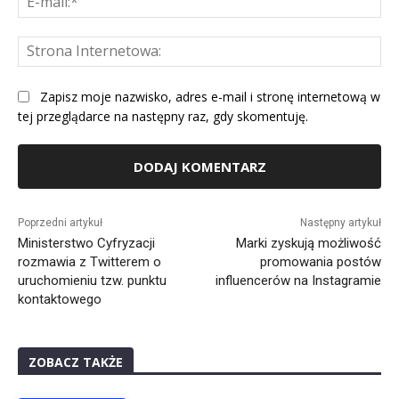
mai
St
Int
Zapisz moje nazwisko, adres e-mail i stronę internetową w
tej przeglądarce na następny raz, gdy skomentuję.
Alternative:
Poprzedni artykuł
Następny artykuł
Ministerstwo Cyfryzacji
Marki zyskują możliwość
rozmawia z Twitterem o
promowania postów
uruchomieniu tzw. punktu
influencerów na Instagramie
kontaktowego
ZOBACZ TAKŻE