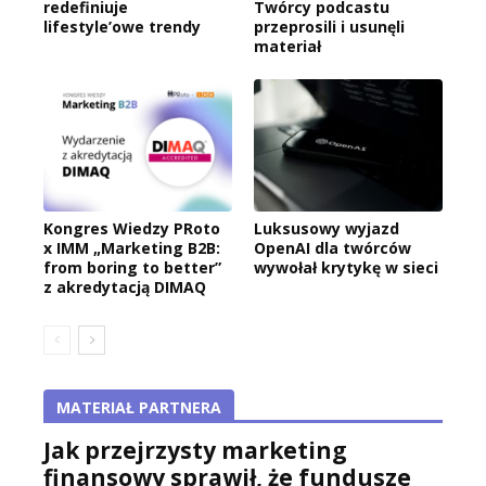
redefiniuje
Twórcy podcastu
lifestyle’owe trendy
przeprosili i usunęli
materiał
Kongres Wiedzy PRoto
Luksusowy wyjazd
x IMM „Marketing B2B:
OpenAI dla twórców
from boring to better”
wywołał krytykę w sieci
z akredytacją DIMAQ
MATERIAŁ PARTNERA
Jak przejrzysty marketing
finansowy sprawił, że fundusze