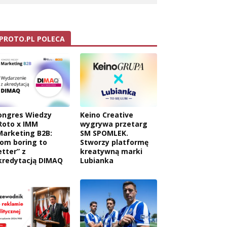
PROTO.PL POLECA
ongres Wiedzy
Keino Creative
Roto x IMM
wygrywa przetarg
Marketing B2B:
SM SPOMLEK.
rom boring to
Stworzy platformę
etter” z
kreatywną marki
kredytacją DIMAQ
Lubianka