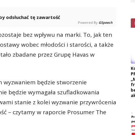
 aby odsłuchać tę zawartość
Powered By
GSpeech
ozostaje bez wpływu na marki. To, jak ten
ostawy wobec młodości i starości, a także
tało zbadane przez Grupę Havas w
K
P
„
ym wyzwaniem będzie stworzenie
f
b
nie będzie wymagała szufladkowania
a
ami stanie z kolei wyzwanie przywrócenia
ość – czytamy w raporcie Prosumer The