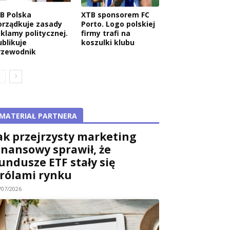
AB Polska
XTB sponsorem FC
orządkuje zasady
Porto. Logo polskiej
eklamy politycznej.
firmy trafi na
ublikuje
koszulki klubu
rzewodnik
MATERIAŁ PARTNERA
ak przejrzysty marketing
inansowy sprawił, że
undusze ETF stały się
rólami rynku
/07/2026