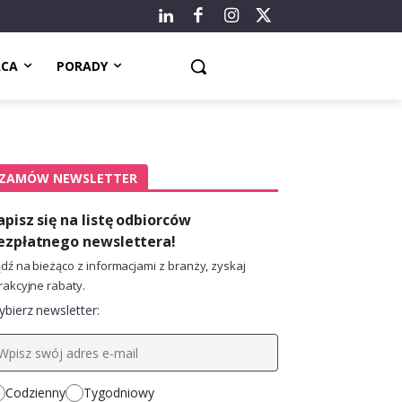
ACA
PORADY
ZAMÓW NEWSLETTER
apisz się na listę odbiorców
ezpłatnego newslettera!
dź na bieżąco z informacjami z branży, zyskaj
rakcyjne rabaty.
bierz newsletter:
Codzienny
Tygodniowy