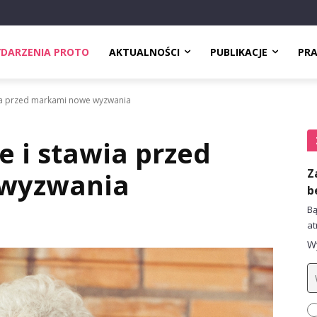
DARZENIA PROTO
AKTUALNOŚCI
PUBLIKACJE
PR
awia przed markami nowe wyzwania
je i stawia przed
Z
wyzwania
b
Bą
at
Wy