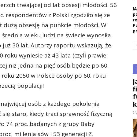
ierzch trwającej od lat obsesji młodości. 56
I
c. respondentów z Polski zgodziło się ze
p
r
yt dużą obsesję na punkcie młodości. W
P
p
 średnia wieku ludzi na świecie wynosiła
o już 30 lat. Autorzy raportu wskazują, że
0 roku wyniesie aż 43 lata (czyli prawie
cej niż jedna na pięć osób będzie po 60.
w roku 2050 w Polsce osoby po 60. roku
J
rzecią populacji!
f
f
 najwięcej osób z każdego pokolenia
k
 się staro, kiedy traci sprawność fizyczną
24
ło 74 proc. badanych z grupy Baby
roc. millenialsów i 53 generacji Z.