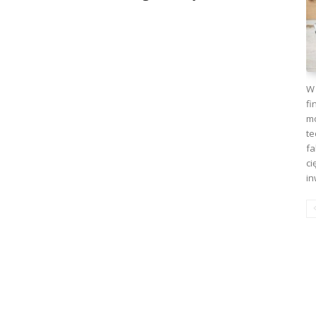
W 
fi
mo
te
fa
ci
in