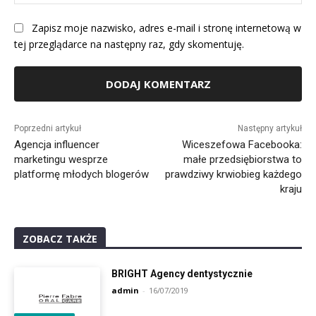
Int
Zapisz moje nazwisko, adres e-mail i stronę internetową w
tej przeglądarce na następny raz, gdy skomentuję.
Alternative:
Poprzedni artykuł
Następny artykuł
Agencja influencer
Wiceszefowa Facebooka:
marketingu wesprze
małe przedsiębiorstwa to
platformę młodych blogerów
prawdziwy krwiobieg każdego
kraju
ZOBACZ TAKŻE
BRIGHT Agency dentystycznie
admin
-
16/07/2019