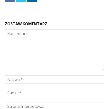
ZOSTAW KOMENTARZ
Komentarz:
Na
E-
mai
St