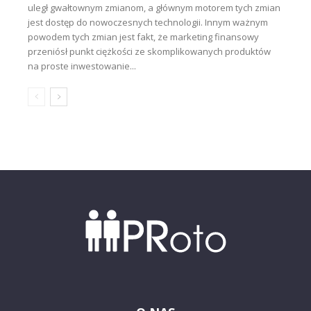
uległ gwałtownym zmianom, a głównym motorem tych zmian
jest dostęp do nowoczesnych technologii. Innym ważnym
powodem tych zmian jest fakt, że marketing finansowy
przeniósł punkt ciężkości ze skomplikowanych produktów
na proste inwestowanie...