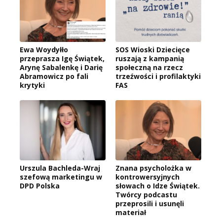
Ewa Woydyłło
SOS Wioski Dziecięce
przeprasza Igę Świątek,
ruszają z kampanią
Arynę Sabalenkę i Darię
społeczną na rzecz
Abramowicz po fali
trzeźwości i profilaktyki
krytyki
FAS
Urszula Bachleda-Wraj
Znana psycholożka w
szefową marketingu w
kontrowersyjnych
DPD Polska
słowach o Idze Świątek.
Twórcy podcastu
przeprosili i usunęli
materiał