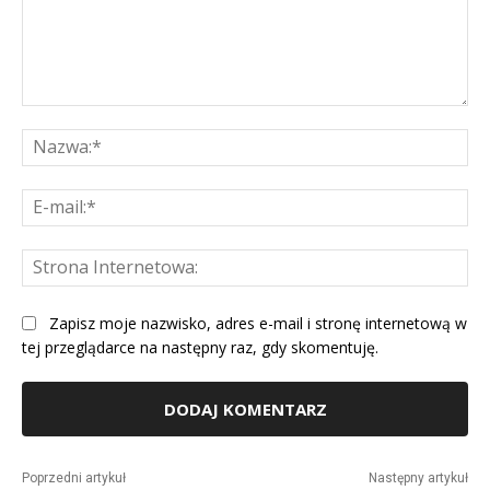
Komentarz:
Na
E-
mai
St
Int
Zapisz moje nazwisko, adres e-mail i stronę internetową w
tej przeglądarce na następny raz, gdy skomentuję.
Alternative:
Poprzedni artykuł
Następny artykuł