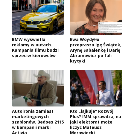
BMW wyświetla
Ewa Woydyłło
reklamy w autach.
przeprasza Igę Świątek,
Kampania filmu budzi
Arynę Sabalenkę i Darię
sprzeciw kierowców
Abramowicz po fali
krytyki
Autoironia zamiast
Kto „lajkuje” Rozwój
marketingowych
Plus? IMM sprawdza, na
szablonów. Bedoes 2115
jaki elektorat może
w kampanii marki
liczyć Mateusz
Activia
Morawiecki