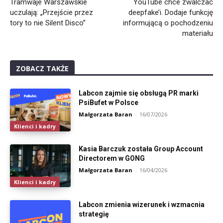
Tramwaje Warszawskie
YouTube chce zwalczać
uczulają: „Przejście przez
deepfake’i. Dodaje funkcję
tory to nie Silent Disco”
informującą o pochodzeniu
materiału
ZOBACZ TAKŻE
Labcon zajmie się obsługą PR marki
PsiBufet w Polsce
Małgorzata Baran
-
16/07/2026
Klienci i kadry
Kasia Barczuk została Group Account
Directorem w GONG
Małgorzata Baran
-
16/04/2026
Klienci i kadry
Labcon zmienia wizerunek i wzmacnia
strategię