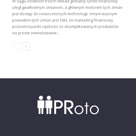
W ciągu ostatnich trzech dekad globalny rynek finansowy
uległ gwałtownym zmianom, a głównym motorem tych zmian
jest dostęp do nowoczesnych technologii. Innym ważnym
powodem tych zmian jest fakt, że marketing finansowy
przeniósł punkt ciężkości ze skomplikowanych produktów
na proste inwestowanie...