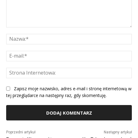
Komentarz:
Na
E-
mai
St
Int
Zapisz moje nazwisko, adres e-mail i stronę internetową w
tej przeglądarce na następny raz, gdy skomentuję.
Alternative:
Poprzedni artykuł
Następny artykuł