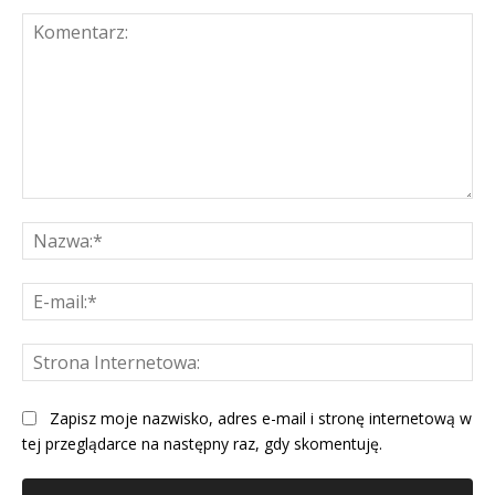
Komentarz:
Na
E-
mai
St
Int
Zapisz moje nazwisko, adres e-mail i stronę internetową w
tej przeglądarce na następny raz, gdy skomentuję.