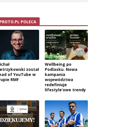
PROTO.PL POLECA
ichał
Wellbeing po
ietrzykowski został
Podlasku. Nowa
ead of YouTube w
kampania
rupie RMF
województwa
redefiniuje
lifestyle’owe trendy