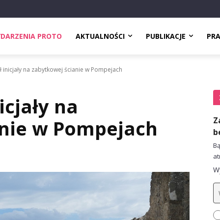
DARZENIA PROTO
AKTUALNOŚCI
PUBLIKACJE
PR
ł inicjały na zabytkowej ścianie w Pompejach
icjały na
Z
anie w Pompejach
b
Bą
at
Wy