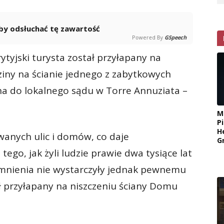
 aby odsłuchać tę zawartość
Powered By
GSpeech
ytyjski turysta został przyłapany na
ziny na ścianie jednego z zabytkowych
a do lokalnego sądu w Torre Annuziata –
M
P
H
anych ulic i domów, co daje
G
ego, jak żyli ludzie prawie dwa tysiące lat
omnienia nie wystarczyły jednak pewnemu
ał przyłapany na niszczeniu ściany Domu