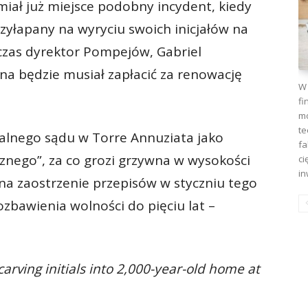
iał już miejsce podobny incydent, kiedy
rzyłapany na wyryciu swoich inicjałów na
zas dyrektor Pompejów, Gabriel
zna będzie musiał zapłacić za renowację
W 
fi
mo
te
alnego sądu w Torre Annuziata jako
fa
znego”, za co grozi grzywna w wysokości
ci
in
 na zaostrzenie przepisów w styczniu tego
ozbawienia wolności do pięciu lat –
carving initials into 2,000-year-old home at