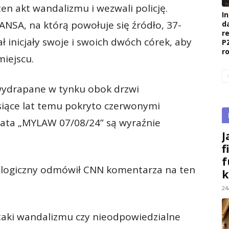
en akt wandalizmu i wezwali policję.
I
ANSA, na którą powołuje się źródło, 37-
d
r
ał inicjały swoje i swoich dwóch córek, aby
P
r
miejscu.
 wydrapane w tynku obok drzwi
siące lat temu pokryto czerwonymi
 data „MYLAW 07/08/24” są wyraźnie
J
f
f
eologiczny odmówił CNN komentarza na ten
k
24
taki wandalizmu czy nieodpowiedzialne