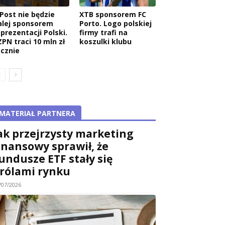
nPost nie będzie
XTB sponsorem FC
alej sponsorem
Porto. Logo polskiej
eprezentacji Polski.
firmy trafi na
ZPN traci 10 mln zł
koszulki klubu
ocznie
MATERIAŁ PARTNERA
ak przejrzysty marketing
inansowy sprawił, że
undusze ETF stały się
rólami rynku
/07/2026