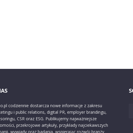
NAS
S
o.pl codziennie dostarcza nowe informacje z zakresu
etingu i public relations, digital PR, employer brandingu,
soringu, CSR oraz ESG. Publikujemy najważniejsze
omości, przekrojowe artykuły, przykłady najciekawszych
anii, wywiady oraz badania, wspierając rozwój branży