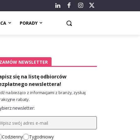
ACA
PORADY
ZAMÓW NEWSLETTER
apisz się na listę odbiorców
ezpłatnego newslettera!
dź na bieżąco z informacjami z branży, zyskaj
rakcyjne rabaty.
bierz newsletter:
Codzienny
Tygodniowy