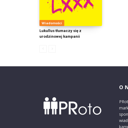
Wiadomości
Lukullus tłumaczy się z
urodzinowej kampanii
O 
PRot
mark
spon
wiad
kamp