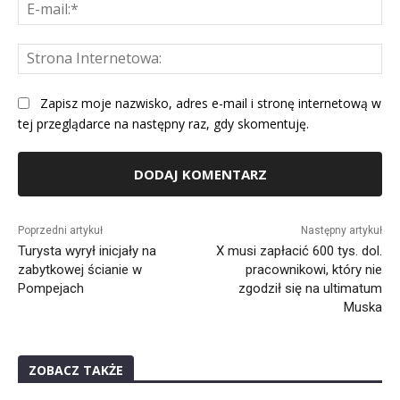
E-
mai
St
Int
Zapisz moje nazwisko, adres e-mail i stronę internetową w
tej przeglądarce na następny raz, gdy skomentuję.
Alternative:
Poprzedni artykuł
Następny artykuł
Turysta wyrył inicjały na
X musi zapłacić 600 tys. dol.
zabytkowej ścianie w
pracownikowi, który nie
Pompejach
zgodził się na ultimatum
Muska
ZOBACZ TAKŻE