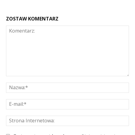
ZOSTAW KOMENTARZ
Komentarz:
Na
E-
mai
St
Int