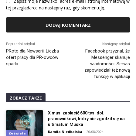
Zapisz moje nazwisko, adres e-mail i stronę internetową w
tej przeglądarce na następny raz, gdy skomentuję.
Alternative:
Poprzedni artykuł
Następny artykuł
PRoto dla Newserii. Liczba
Facebook przyznał, że
ofert pracy dla PR-owców
Messenger skanuje
spada
wiadomości. Serwis
zapowiedział też nową
funkcję w aplikacji
ZOBACZ TAKŻE
X musi zapłacić 600 tys. dol.
pracownikowi, który nie zgodził się na
ultimatum Muska
Kamila Niedbalska
-
20/08/2024
Ze świata