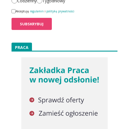
Codzienny
Tygodniowy
Akceptuję
regulamin
i
politykę prywatności
PRACA