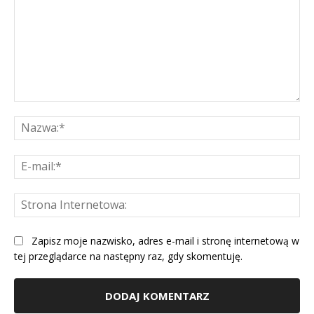
Komentarz:
Na
E-
mai
St
Int
Zapisz moje nazwisko, adres e-mail i stronę internetową w
tej przeglądarce na następny raz, gdy skomentuję.