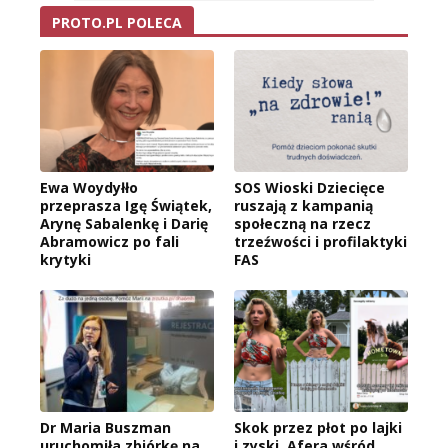
PROTO.PL POLECA
Ewa Woydyłło
SOS Wioski Dziecięce
przeprasza Igę Świątek,
ruszają z kampanią
Arynę Sabalenkę i Darię
społeczną na rzecz
Abramowicz po fali
trzeźwości i profilaktyki
krytyki
FAS
Dr Maria Buszman
Skok przez płot po lajki
uruchomiła zbiórkę na
i zyski. Afera wśród