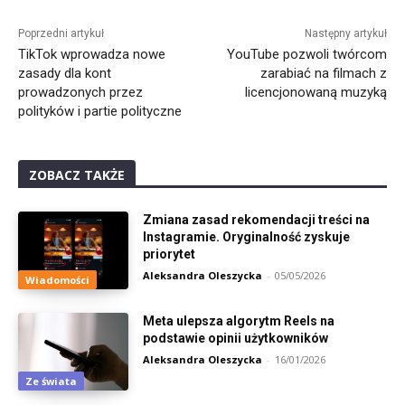
Alternative:
Poprzedni artykuł
Następny artykuł
TikTok wprowadza nowe
YouTube pozwoli twórcom
zasady dla kont
zarabiać na filmach z
prowadzonych przez
licencjonowaną muzyką
polityków i partie polityczne
ZOBACZ TAKŻE
Zmiana zasad rekomendacji treści na
Instagramie. Oryginalność zyskuje
priorytet
Aleksandra Oleszycka
-
05/05/2026
Wiadomości
Meta ulepsza algorytm Reels na
podstawie opinii użytkowników
Aleksandra Oleszycka
-
16/01/2026
Ze świata