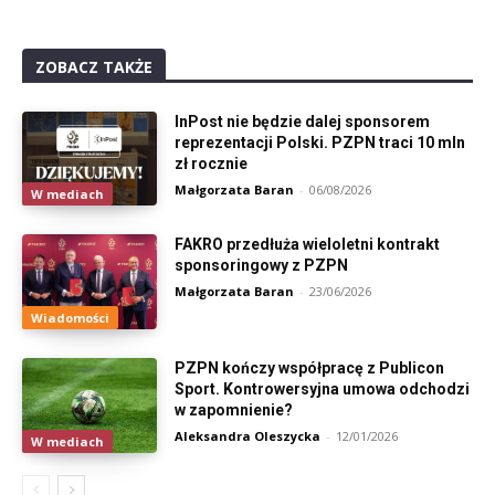
ZOBACZ TAKŻE
InPost nie będzie dalej sponsorem
reprezentacji Polski. PZPN traci 10 mln
zł rocznie
Małgorzata Baran
-
06/08/2026
W mediach
FAKRO przedłuża wieloletni kontrakt
sponsoringowy z PZPN
Małgorzata Baran
-
23/06/2026
Wiadomości
PZPN kończy współpracę z Publicon
Sport. Kontrowersyjna umowa odchodzi
w zapomnienie?
Aleksandra Oleszycka
-
12/01/2026
W mediach