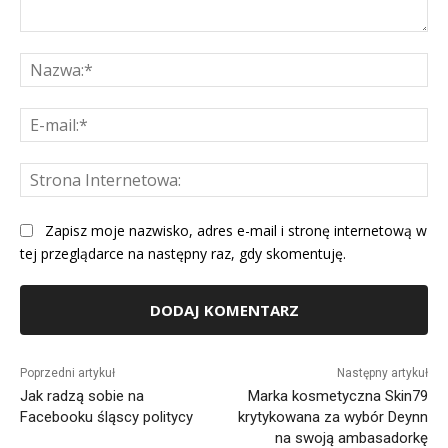
Komentarz:
Na
E-
mai
St
Int
Zapisz moje nazwisko, adres e-mail i stronę internetową w
tej przeglądarce na następny raz, gdy skomentuję.
Alternative:
Poprzedni artykuł
Następny artykuł
Jak radzą sobie na
Marka kosmetyczna Skin79
Facebooku śląscy politycy
krytykowana za wybór Deynn
na swoją ambasadorkę