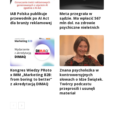
IAB Polska publikuje
Meta przegrała w
przewodnik po AI Act
sądzie. Ma wpłacić 567
dla branży reklamowej
mln dol. na zdrowie
psychiczne nieletnich
Kongres Wiedzy PRoto
Znana psycholożka w
x IMM „Marketing B2B:
kontrowersyjnych
from boring to better”
słowach o Idze Świątek.
z akredytacją DIMAQ
Twórcy podcastu
przeprosili i usunęli
materiał