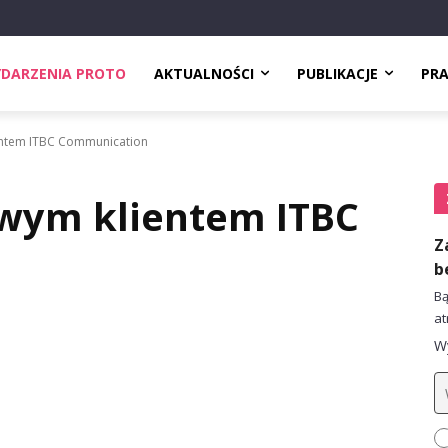
DARZENIA PROTO
AKTUALNOŚCI
PUBLIKACJE
PR
entem ITBC Communication
owym klientem ITBC
Z
b
Bą
at
Wy