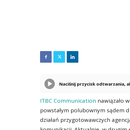
Naciśnij przycisk odtwarzania,
ITBC Communication
nawiązało ws
powstałym polubownym sądem dla
działań przygotowawczych agencj
komunikacji. Aktualnie, w drugim 