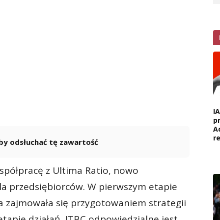
I
p
A
r
 aby odsłuchać tę zawartość
Powered By
GSpeech
półpracę z Ultima Ratio, nowo
 przedsiębiorców. W pierwszym etapie
a zajmowała się przygotowaniem strategii
etapie działań, ITBC odpowiedzialne jest