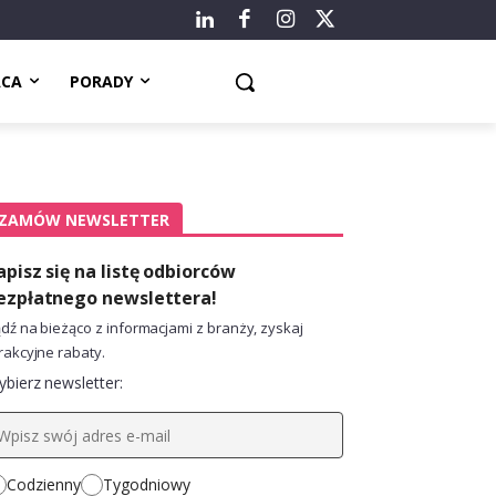
ACA
PORADY
ZAMÓW NEWSLETTER
apisz się na listę odbiorców
ezpłatnego newslettera!
dź na bieżąco z informacjami z branży, zyskaj
rakcyjne rabaty.
bierz newsletter:
Codzienny
Tygodniowy