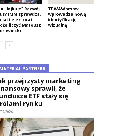
to „lajkuje” Rozwój
TBWAWarsaw
lus? IMM sprawdza,
wprowadza nową
a jaki elektorat
identyfikację
oże liczyć Mateusz
wizualną
orawiecki
MATERIAŁ PARTNERA
ak przejrzysty marketing
inansowy sprawił, że
undusze ETF stały się
rólami rynku
/07/2026