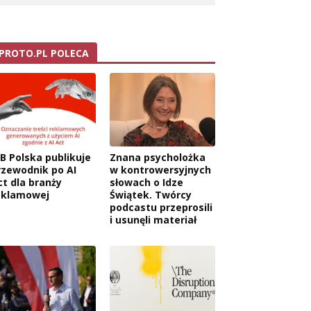
PROTO.PL POLECA
AB Polska publikuje
Znana psycholożka
rzewodnik po AI
w kontrowersyjnych
ct dla branży
słowach o Idze
eklamowej
Świątek. Twórcy
podcastu przeprosili
i usunęli materiał