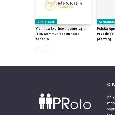
Aktualności
Aktualnoś
Mennica Skarbowa powierzyła
Polska Age
ITBC Communication nowe
Przedsiębi
zadania
przetarg
O 
PRot
mark
spon
wiad