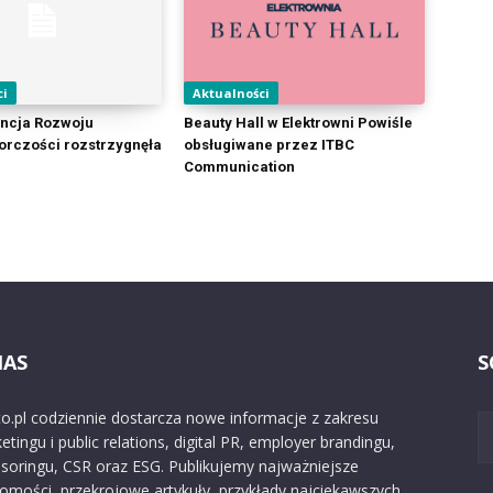
ci
Aktualności
ncja Rozwoju
Beauty Hall w Elektrowni Powiśle
orczości rozstrzygnęła
obsługiwane przez ITBC
Communication
NAS
S
o.pl codziennie dostarcza nowe informacje z zakresu
etingu i public relations, digital PR, employer brandingu,
soringu, CSR oraz ESG. Publikujemy najważniejsze
omości, przekrojowe artykuły, przykłady najciekawszych