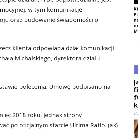
mocyjnej, w tym komunikację
K
P
oju oraz budowanie świadomości o
n
m
M
rzecz klienta odpowiada dział komunikacji
hała Michalskiego, dyrektora działu
.
J
dstawie polecenia. Umowę podpisano na
f
f
k
24
niec 2018 roku, jednak strony
ć po oficjalnym starcie Ultima Ratio. (ak)