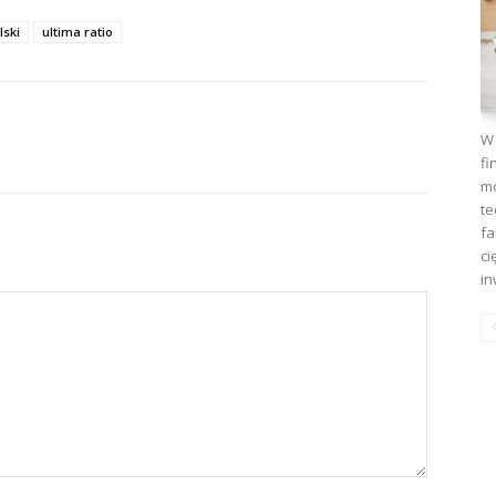
lski
ultima ratio
W 
fi
mo
te
fa
ci
in