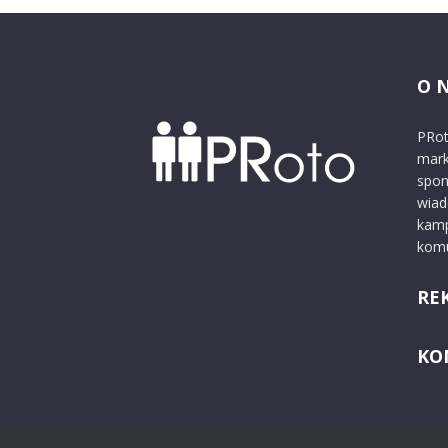
O 
PRot
mark
spon
wiad
kamp
komu
RE
KO