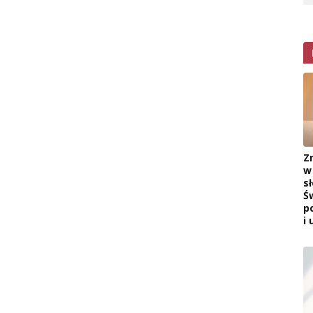
Z
w
s
Ś
p
i 