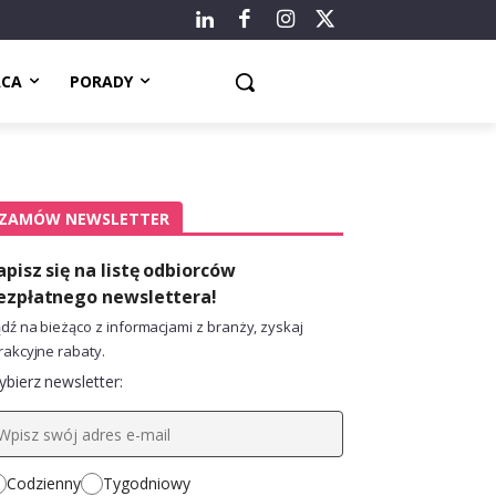
ACA
PORADY
ZAMÓW NEWSLETTER
apisz się na listę odbiorców
ezpłatnego newslettera!
dź na bieżąco z informacjami z branży, zyskaj
rakcyjne rabaty.
bierz newsletter:
Codzienny
Tygodniowy