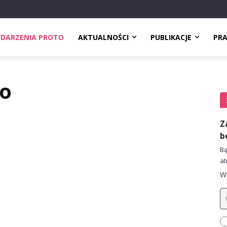
DARZENIA PROTO
AKTUALNOŚCI
PUBLIKACJE
PR
io
Z
b
Bą
at
Wy