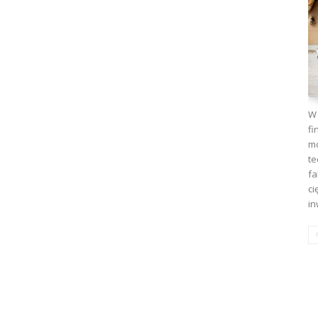
W 
fi
mo
te
fa
ci
in