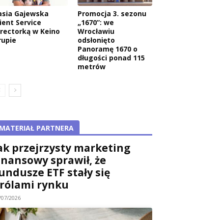
asia Gajewska
Promocja 3. sezonu
ient Service
„1670”: we
irectorką w Keino
Wrocławiu
rupie
odsłonięto
Panoramę 1670 o
długości ponad 115
metrów
MATERIAŁ PARTNERA
ak przejrzysty marketing
inansowy sprawił, że
undusze ETF stały się
rólami rynku
/07/2026