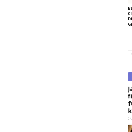
B
Cl
D
G
J
f
f
k
24