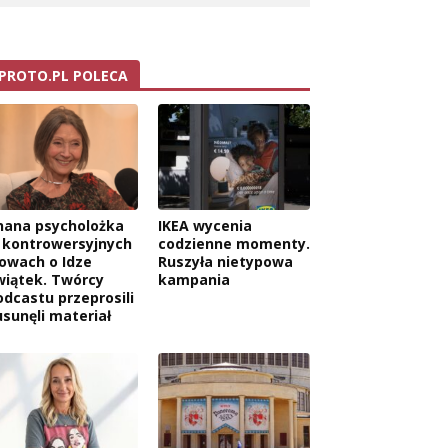
PROTO.PL POLECA
nana psycholożka
IKEA wycenia
 kontrowersyjnych
codzienne momenty.
łowach o Idze
Ruszyła nietypowa
wiątek. Twórcy
kampania
odcastu przeprosili
usunęli materiał