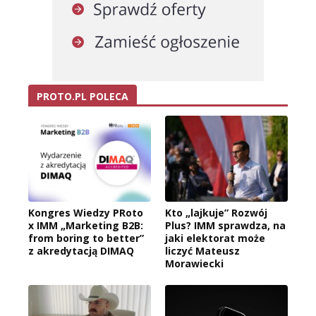
PROTO.PL POLECA
Kongres Wiedzy PRoto
Kto „lajkuje” Rozwój
x IMM „Marketing B2B:
Plus? IMM sprawdza, na
from boring to better”
jaki elektorat może
z akredytacją DIMAQ
liczyć Mateusz
Morawiecki