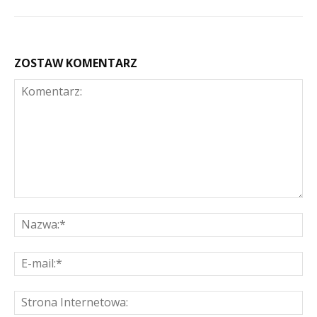
ZOSTAW KOMENTARZ
Komentarz:
Na
E-
mai
St
Int