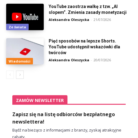
YouTube zaostrza walkę z tzw. „AI
slopem”. Zmienia zasady monetyzacji
Aleksandra Oleszycka
-
21/07/2026
Ze świata
Pięć sposobów na lepsze Shorts.
YouTube udostępnił wskazówki dla
twórców
Aleksandra Oleszycka
-
20/07/2026
Wiadomości
ZAMÓW NEWSLETTER
Zapisz się na listę odbiorców bezpłatnego
newslettera!
Bądź na bieżąco z informacjami z branży, zyskaj atrakcyjne
rabaty.