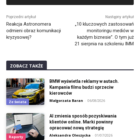
Alternative:
Poprzedni artykuł
Następny artykuł
Reakcja Astronomera
„10 kluczowych zastosowań
odmieni obraz komunikacji
monitoringu mediów w
kryzysowej?
każdym biznesie”. O tym już
21 sierpnia na szkoleniu IMM
ZOBACZ TAKŻE
BMW wyświetla reklamy w autach.
Kampania filmu budzi sprzeciw
kierowców
Małgorzata Baran
-
06/08/2026
Ze świata
AI zmienia sposób pozyskiwania
klientów online. Marki powinny
opracować nową strategię
Aleksandra Oleszycka
-
01/07/2026
Raporty