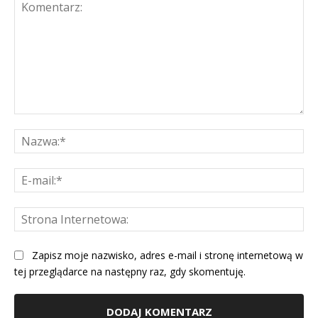
Komentarz:
Na
E-
mai
St
Int
Zapisz moje nazwisko, adres e-mail i stronę internetową w
tej przeglądarce na następny raz, gdy skomentuję.