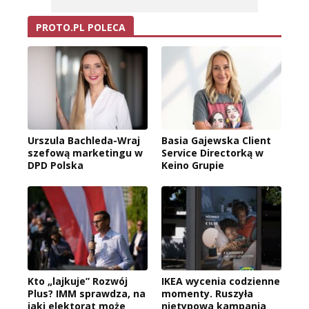
PROTO.PL POLECA
Urszula Bachleda-Wraj
Basia Gajewska Client
szefową marketingu w
Service Directorką w
DPD Polska
Keino Grupie
Kto „lajkuje” Rozwój
IKEA wycenia codzienne
Plus? IMM sprawdza, na
momenty. Ruszyła
jaki elektorat może
nietypowa kampania