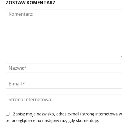
ZOSTAW KOMENTARZ
Komentarz:
Na
E-
mai
St
Int
Zapisz moje nazwisko, adres e-mail i stronę internetową w
tej przeglądarce na następny raz, gdy skomentuję.