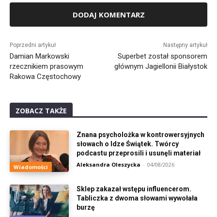
Alternative:
Poprzedni artykuł
Następny artykuł
Damian Markowski
Superbet został sponsorem
rzecznikiem prasowym
głównym Jagiellonii Białystok
Rakowa Częstochowy
ZOBACZ TAKŻE
Znana psycholożka w kontrowersyjnych
słowach o Idze Świątek. Twórcy
podcastu przeprosili i usunęli materiał
Aleksandra Oleszycka
-
04/08/2026
Wiadomości
Sklep zakazał wstępu influencerom.
Tabliczka z dwoma słowami wywołała
burzę