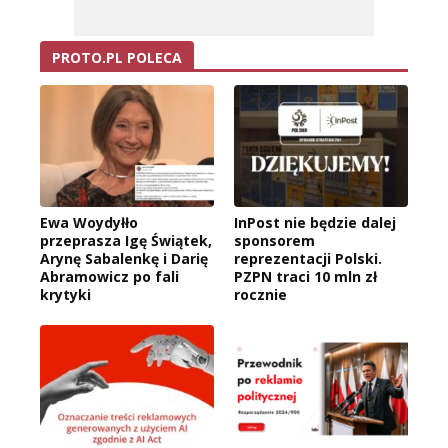
PROTO.PL POLECA
Ewa Woydyłło
InPost nie będzie dalej
przeprasza Igę Świątek,
sponsorem
Arynę Sabalenkę i Darię
reprezentacji Polski.
Abramowicz po fali
PZPN traci 10 mln zł
krytyki
rocznie