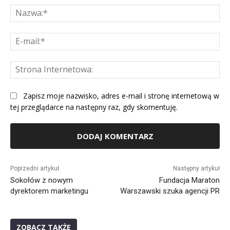
Na
E-
mai
St
Int
Zapisz moje nazwisko, adres e-mail i stronę internetową w
tej przeglądarce na następny raz, gdy skomentuję.
Alternative:
Poprzedni artykuł
Następny artykuł
Sokołów z nowym
Fundacja Maraton
dyrektorem marketingu
Warszawski szuka agencji PR
ZOBACZ TAKŻE