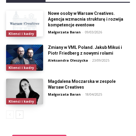
Nowe osoby w Warsaw Creatives.
Agencja wzmacnia strukturę i rozwija
kompetencje eventowe
Małgorzata Baran
-
09/03/2026
Klienci i kadry
Zmiany w VML Poland. Jakub Mikuś i
Piotr Friedberg z nowymi rolami
Aleksandra Oleszycka
-
23/09/2025
Klienci i kadry
Magdalena Moczarska w zespole
Warsaw Creatives
Małgorzata Baran
-
18/04/2025
Klienci i kadry