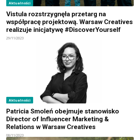
Aktualności
Vistula rozstrzygnęła przetarg na
współpracę projektową. Warsaw Creatives
realizuje inicjatywę #DiscoverYourself
29/11/2023
Aktualności
Patricia Smoleń obejmuje stanowisko
Director of Influencer Marketing &
Relations w Warsaw Creatives
08/11/2023