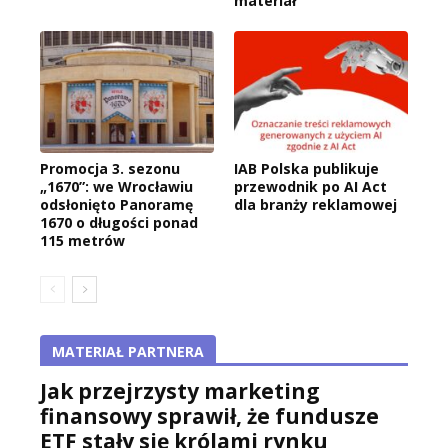
materiał
Promocja 3. sezonu
IAB Polska publikuje
„1670”: we Wrocławiu
przewodnik po AI Act
odsłonięto Panoramę
dla branży reklamowej
1670 o długości ponad
115 metrów
MATERIAŁ PARTNERA
Jak przejrzysty marketing
finansowy sprawił, że fundusze
ETF stały się królami rynku