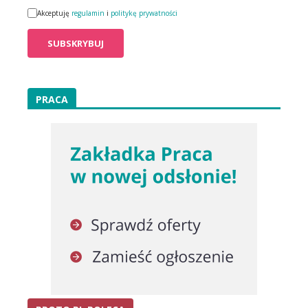
Akceptuję
regulamin
i
politykę prywatności
PRACA