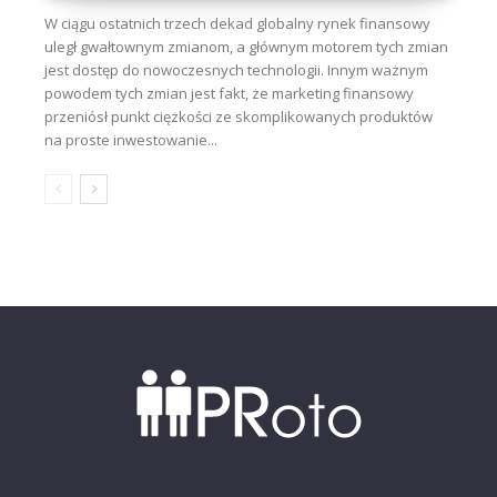
W ciągu ostatnich trzech dekad globalny rynek finansowy
uległ gwałtownym zmianom, a głównym motorem tych zmian
jest dostęp do nowoczesnych technologii. Innym ważnym
powodem tych zmian jest fakt, że marketing finansowy
przeniósł punkt ciężkości ze skomplikowanych produktów
na proste inwestowanie...