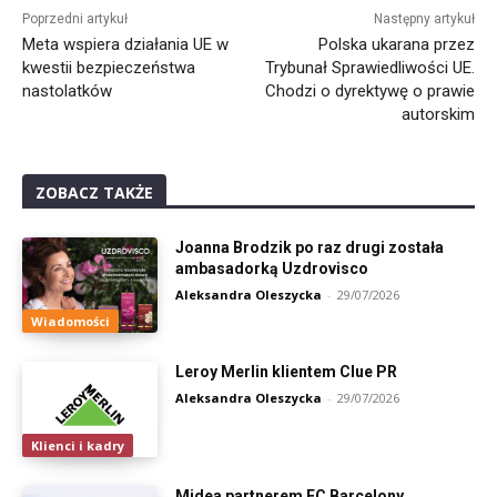
Poprzedni artykuł
Następny artykuł
Meta wspiera działania UE w
Polska ukarana przez
kwestii bezpieczeństwa
Trybunał Sprawiedliwości UE.
nastolatków
Chodzi o dyrektywę o prawie
autorskim
ZOBACZ TAKŻE
Joanna Brodzik po raz drugi została
ambasadorką Uzdrovisco
Aleksandra Oleszycka
-
29/07/2026
Wiadomości
Leroy Merlin klientem Clue PR
Aleksandra Oleszycka
-
29/07/2026
Klienci i kadry
Midea partnerem FC Barcelony