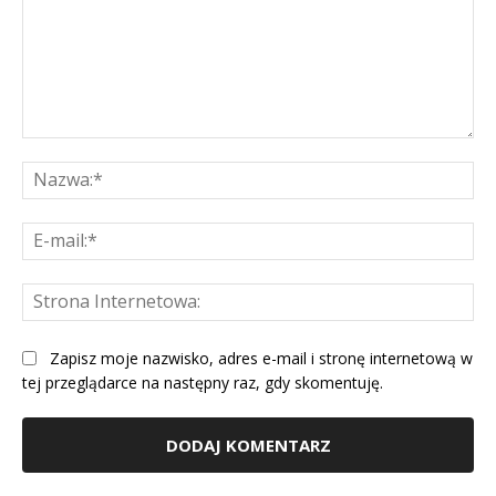
Komentarz:
Na
E-
mai
St
Int
Zapisz moje nazwisko, adres e-mail i stronę internetową w
tej przeglądarce na następny raz, gdy skomentuję.
Alternative: