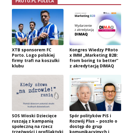
PROTO.PL POLECA
XTB sponsorem FC
Kongres Wiedzy PRoto
Porto. Logo polskiej
x IMM „Marketing B2B:
firmy trafi na koszulki
from boring to better”
klubu
z akredytacją DIMAQ
SOS Wioski Dziecięce
Spór polityków PiS i
ruszają z kampanią
Rozwój Plus – poszło o
społeczną na rzecz
dostęp do grup
trzeźwości i profilaktyki
komunikacyjnych i