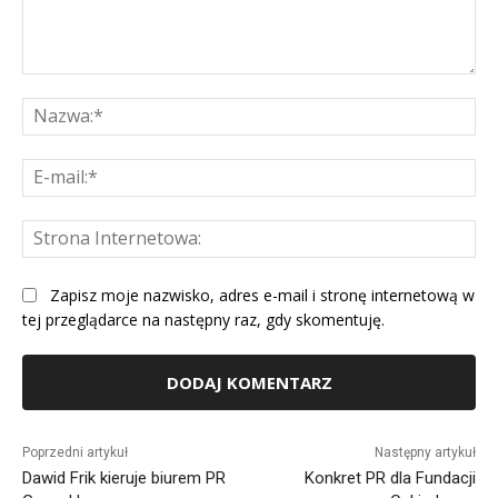
Komentarz:
Na
E-
mai
St
Int
Zapisz moje nazwisko, adres e-mail i stronę internetową w
tej przeglądarce na następny raz, gdy skomentuję.
Alternative:
Poprzedni artykuł
Następny artykuł
Dawid Frik kieruje biurem PR
Konkret PR dla Fundacji