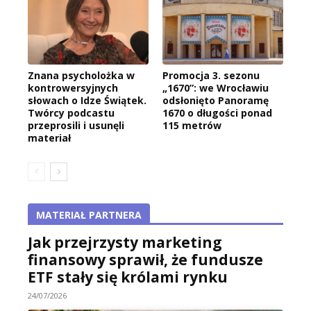
Znana psycholożka w
Promocja 3. sezonu
kontrowersyjnych
„1670”: we Wrocławiu
słowach o Idze Świątek.
odsłonięto Panoramę
Twórcy podcastu
1670 o długości ponad
przeprosili i usunęli
115 metrów
materiał
MATERIAŁ PARTNERA
Jak przejrzysty marketing
finansowy sprawił, że fundusze
ETF stały się królami rynku
24/07/2026