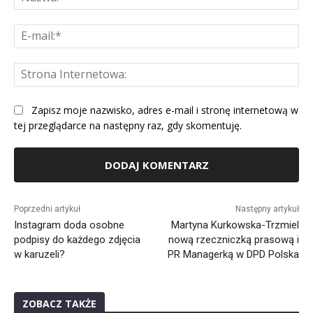
E-
mai
St
Int
Zapisz moje nazwisko, adres e-mail i stronę internetową w
tej przeglądarce na następny raz, gdy skomentuję.
Alternative:
Poprzedni artykuł
Następny artykuł
Instagram doda osobne
Martyna Kurkowska-Trzmiel
podpisy do każdego zdjęcia
nową rzeczniczką prasową i
w karuzeli?
PR Managerką w DPD Polska
ZOBACZ TAKŻE