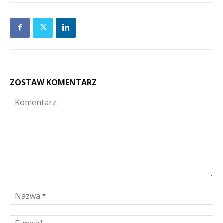
ZOSTAW KOMENTARZ
Komentarz:
Na
E-