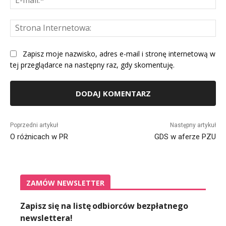
mai
St
Int
Zapisz moje nazwisko, adres e-mail i stronę internetową w
tej przeglądarce na następny raz, gdy skomentuję.
Alternative:
Poprzedni artykuł
Następny artykuł
O różnicach w PR
GDS w aferze PZU
ZAMÓW NEWSLETTER
Zapisz się na listę odbiorców bezpłatnego
newslettera!