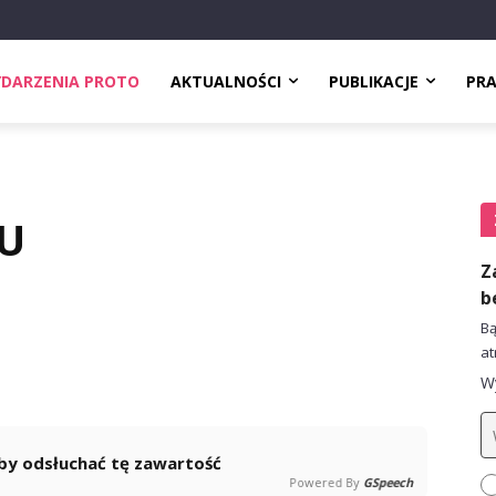
DARZENIA PROTO
AKTUALNOŚCI
PUBLIKACJE
PR
ZU
Z
b
Bą
at
Wy
 aby odsłuchać tę zawartość
Powered By
GSpeech