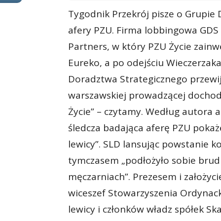
Tygodnik Przekrój pisze o Grupie
afery PZU. Firma lobbingowa GDS 
Partners, w który PZU Życie zainw
Eureko, a po odejściu Wieczerzaka
Doradztwa Strategicznego przewij
warszawskiej prowadzącej dochod
Życie” – czytamy. Według autora a
śledcza badająca aferę PZU pokaże,
lewicy”. SLD lansując powstanie k
tymczasem „podłożyło sobie brudn
męczarniach”. Prezesem i założyc
wiceszef Stowarzyszenia Ordynac
lewicy i członków władz spółek Sk