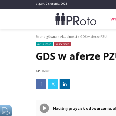
piątek, 7 sierpnia, 2026
WY
Strona główna
Aktualności
GDS w aferze PZU
Aktualności
W mediach
GDS w aferze P
14/01/2005
Naciśnij przycisk odtwarzania,