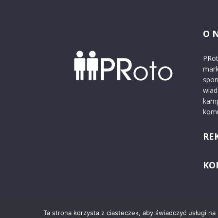
O 
PRot
mark
spon
wiad
kamp
komu
RE
KO
Ta strona korzysta z ciasteczek, aby świadczyć usługi na