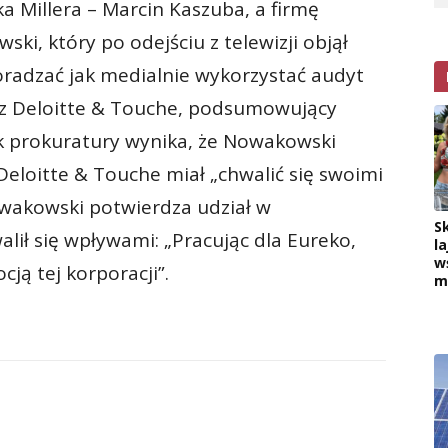
a Millera – Marcin Kaszuba, a firmę
ki, który po odejściu z telewizji objął
radzać jak medialnie wykorzystać audyt
ez Deloitte & Touche, podsumowujący
ek prokuratury wynika, że Nowakowski
eloitte & Touche miał „chwalić się swoimi
wakowski potwierdza udział w
S
alił się wpływami: „Pracując dla Eureko,
la
w
ją tej korporacji”.
m