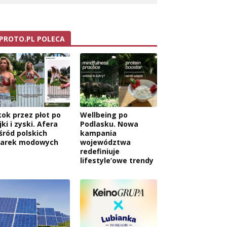
PROTO.PL POLECA
kok przez płot po
Wellbeing po
jki i zyski. Afera
Podlasku. Nowa
śród polskich
kampania
arek modowych
województwa
redefiniuje
lifestyle’owe trendy