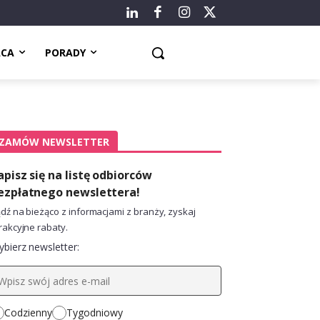
ACA
PORADY
ZAMÓW NEWSLETTER
apisz się na listę odbiorców
ezpłatnego newslettera!
dź na bieżąco z informacjami z branży, zyskaj
rakcyjne rabaty.
bierz newsletter:
Codzienny
Tygodniowy