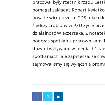
pracował były rzecznik rządu Leszk
pomagał zakładać Robert Kwiatkows
posadę wiceprezesa. GDS miała do
śledczy zrobiony w PZU Życie prz
działalność Wieczerzaka. Z notat
podczas spotkań z pracownikami D
dużymi wpływami w mediach”. No
spotkaniach, ale zaprzecza, że chw
zajmowaliśmy się wyłącznie promoc