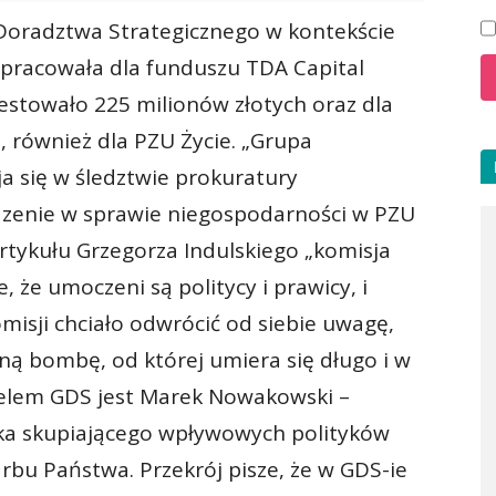
 Doradztwa Strategicznego w kontekście
pracowała dla funduszu TDA Capital
estowało 225 milionów złotych oraz dla
, również dla PZU Życie. „Grupa
a się w śledztwie prokuratury
zenie w sprawie niegospodarności w PZU
rtykułu Grzegorza Indulskiego „komisja
 że umoczeni są politycy i prawicy, i
omisji chciało odwrócić od siebie uwagę,
ą bombę, od której umiera się długo i w
ielem GDS jest Marek Nowakowski –
ka skupiającego wpływowych polityków
arbu Państwa. Przekrój pisze, że w GDS-ie