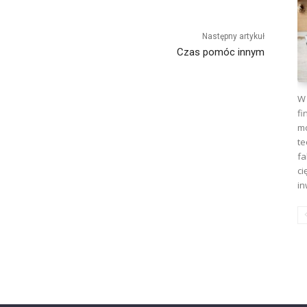
Następny artykuł
Czas pomóc innym
W 
fi
mo
te
fa
ci
in