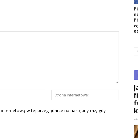
P
n
P
w
o
J
E-
Strona
f
mail:*
Interneto
f
k
 internetową w tej przeglądarce na następny raz, gdy
24