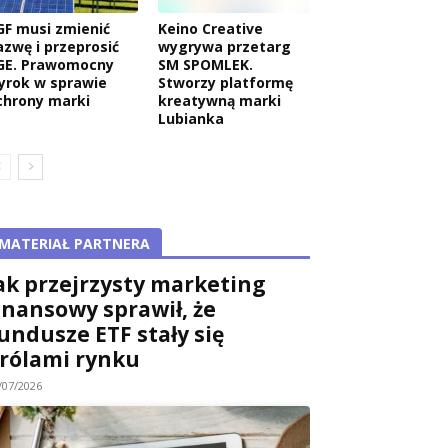
GF musi zmienić
Keino Creative
azwę i przeprosić
wygrywa przetarg
GE. Prawomocny
SM SPOMLEK.
yrok w sprawie
Stworzy platformę
chrony marki
kreatywną marki
Lubianka
MATERIAŁ PARTNERA
ak przejrzysty marketing
inansowy sprawił, że
wa:
undusze ETF stały się
rólami rynku
/07/2026