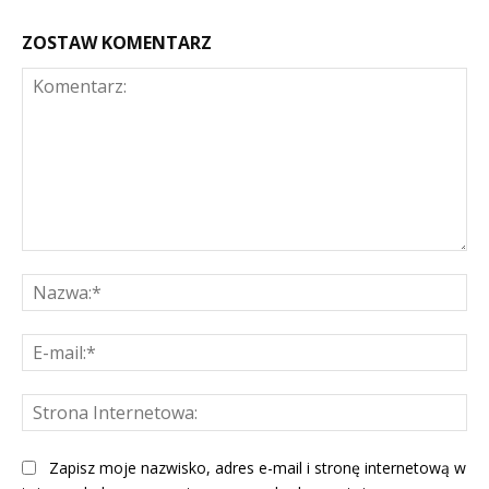
ZOSTAW KOMENTARZ
Komentarz:
Na
E-
mai
St
Int
Zapisz moje nazwisko, adres e-mail i stronę internetową w