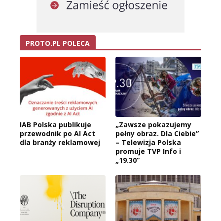
PROTO.PL POLECA
IAB Polska publikuje
„Zawsze pokazujemy
przewodnik po AI Act
pełny obraz. Dla Ciebie”
dla branży reklamowej
– Telewizja Polska
promuje TVP Info i
„19.30”