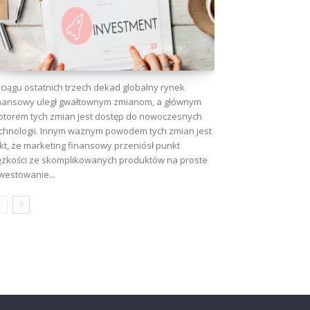
ciągu ostatnich trzech dekad globalny rynek
nansowy uległ gwałtownym zmianom, a głównym
torem tych zmian jest dostęp do nowoczesnych
chnologii. Innym ważnym powodem tych zmian jest
kt, że marketing finansowy przeniósł punkt
ężkości ze skomplikowanych produktów na proste
westowanie...