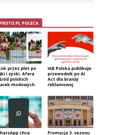
PROTO.PL POLECA
wa:
kok przez płot po
IAB Polska publikuje
jki i zyski. Afera
przewodnik po AI
śród polskich
Act dla branży
arek modowych
reklamowej
hatsApp chce
Promocja 3. sezonu