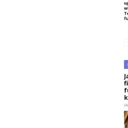
u
w
T
f
J
f
f
k
24