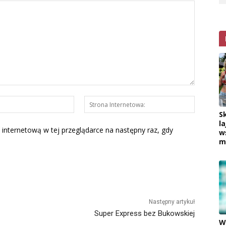
E-
Strona
mail:*
Interneto
S
la
 internetową w tej przeglądarce na następny raz, gdy
w
m
Następny artykuł
Super Express bez Bukowskiej
W