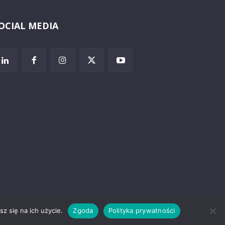
OCIAL MEDIA
Wybierz i
posłuchaj
z się na ich użycie.
Zgoda
Polityka prywatności
rzeżenia prawne