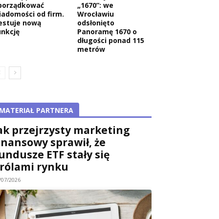
porządkować
„1670”: we
iadomości od firm.
Wrocławiu
estuje nową
odsłonięto
unkcję
Panoramę 1670 o
długości ponad 115
metrów
MATERIAŁ PARTNERA
ak przejrzysty marketing
inansowy sprawił, że
undusze ETF stały się
rólami rynku
/07/2026