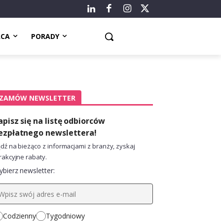
ACA
PORADY
ZAMÓW NEWSLETTER
apisz się na listę odbiorców
ezpłatnego newslettera!
dź na bieżąco z informacjami z branży, zyskaj
rakcyjne rabaty.
bierz newsletter:
Codzienny
Tygodniowy