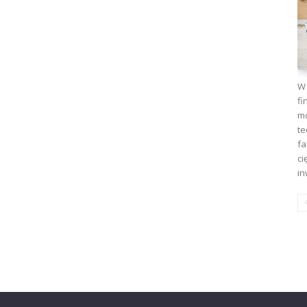
W 
fi
mo
te
fa
ci
in