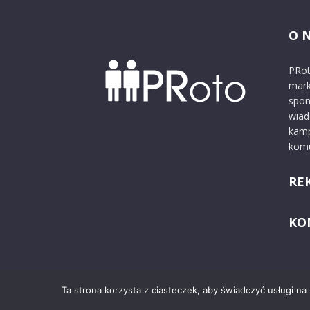
O 
PRot
mark
spon
wiad
kamp
komu
RE
KO
Ta strona korzysta z ciasteczek, aby świadczyć usługi na
© 2024 PRoto.pl