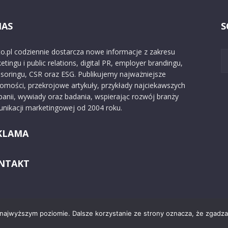
NAS
S
o.pl codziennie dostarcza nowe informacje z zakresu
etingu i public relations, digital PR, employer brandingu,
soringu, CSR oraz ESG. Publikujemy najważniejsze
omości, przekrojowe artykuły, przykłady najciekawszych
anii, wywiady oraz badania, wspierając rozwój branży
nikacji marketingowej od 2004 roku.
KLAMA
NTAKT
 najwyższym poziomie. Dalsze korzystanie ze strony oznacza, że zgadzas
Kontakt
O nas
Reklama
Zast