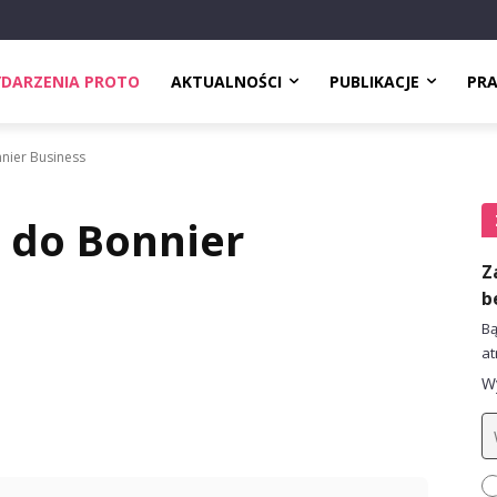
DARZENIA PROTO
AKTUALNOŚCI
PUBLIKACJE
PR
nier Business
s do Bonnier
Z
b
Bą
at
Wy