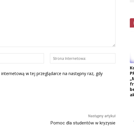
E-
Strona
mail:*
Interneto
K
P
 internetową w tej przeglądarce na następny raz, gdy
„
f
b
a
Następny artykuł
Pomoc dla studentów w kryzysie