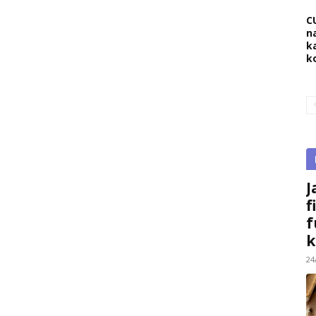
C
na
k
k
J
f
f
k
24