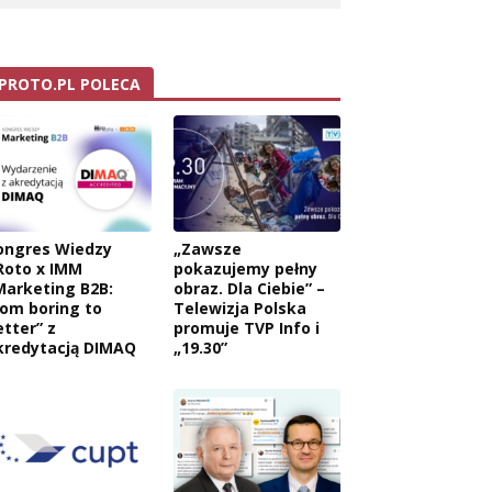
PROTO.PL POLECA
wa:
ongres Wiedzy
„Zawsze
Roto x IMM
pokazujemy pełny
Marketing B2B:
obraz. Dla Ciebie” –
rom boring to
Telewizja Polska
etter” z
promuje TVP Info i
kredytacją DIMAQ
„19.30”