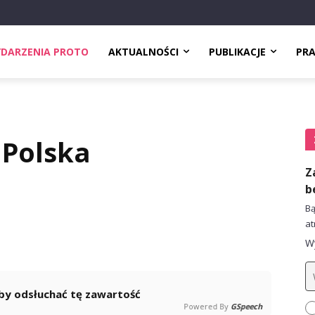
DARZENIA PROTO
AKTUALNOŚCI
PUBLIKACJE
PR
 Polska
Z
b
Bą
at
Wy
 aby odsłuchać tę zawartość
Powered By
GSpeech