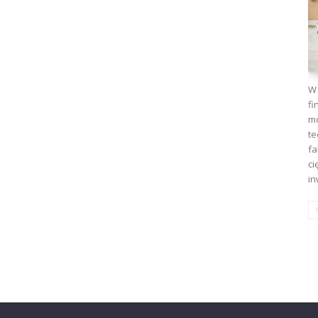
W 
fi
mo
te
fa
ci
in