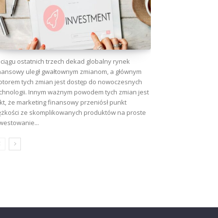
ciągu ostatnich trzech dekad globalny rynek
nansowy uległ gwałtownym zmianom, a głównym
torem tych zmian jest dostęp do nowoczesnych
chnologii. Innym ważnym powodem tych zmian jest
kt, że marketing finansowy przeniósł punkt
ężkości ze skomplikowanych produktów na proste
westowanie...