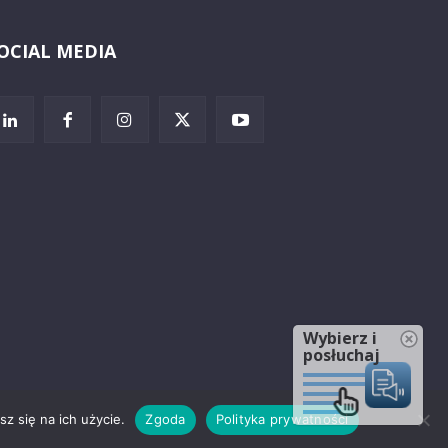
OCIAL MEDIA
Wybierz i
posłuchaj
z się na ich użycie.
Zgoda
Polityka prywatności
rzeżenia prawne