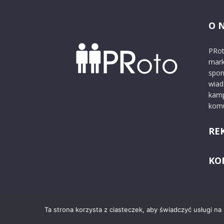
O 
PRot
mark
spon
wiad
kamp
komu
RE
KO
Ta strona korzysta z ciasteczek, aby świadczyć usługi na
© 2024 PRoto.pl