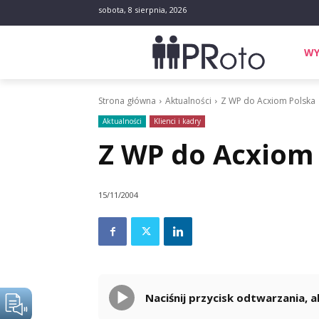
sobota, 8 sierpnia, 2026
WY
Strona główna
Aktualności
Z WP do Acxiom Polska
Aktualności
Klienci i kadry
Z WP do Acxiom
15/11/2004
Naciśnij przycisk odtwarzania,