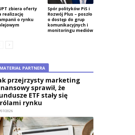
UPT zbiera oferty
Spór polityków PiS i
 realizację
Rozwój Plus – poszło
ampanii o rynku
o dostęp do grup
olejowym
komunikacyjnych i
monitoringu mediów
MATERIAŁ PARTNERA
ak przejrzysty marketing
inansowy sprawił, że
undusze ETF stały się
rólami rynku
/07/2026