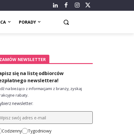
ACA
PORADY
ZAMÓW NEWSLETTER
apisz się na listę odbiorców
ezpłatnego newslettera!
dź na bieżąco z informacjami z branży, zyskaj
rakcyjne rabaty.
bierz newsletter:
Codzienny
Tygodniowy