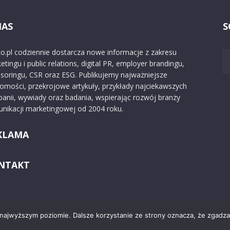
NAS
S
o.pl codziennie dostarcza nowe informacje z zakresu
etingu i public relations, digital PR, employer brandingu,
soringu, CSR oraz ESG. Publikujemy najważniejsze
omości, przekrojowe artykuły, przykłady najciekawszych
anii, wywiady oraz badania, wspierając rozwój branży
nikacji marketingowej od 2004 roku.
KLAMA
NTAKT
 najwyższym poziomie. Dalsze korzystanie ze strony oznacza, że zgadzas
Kontakt
O nas
Reklama
Zast