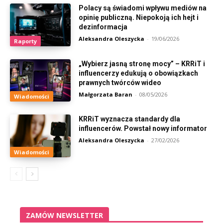
Polacy są świadomi wpływu mediów na
opinię publiczną. Niepokoją ich hejt i
dezinformacja
Aleksandra Oleszycka
-
19/06/2026
Raporty
„Wybierz jasną stronę mocy” – KRRiT i
influencerzy edukują o obowiązkach
prawnych twórców wideo
Małgorzata Baran
-
08/05/2026
Wiadomości
KRRiT wyznacza standardy dla
influencerów. Powstał nowy informator
Aleksandra Oleszycka
-
27/02/2026
Wiadomości
ZAMÓW NEWSLETTER