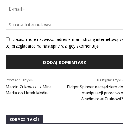
E-
mai
St
Int
Zapisz moje nazwisko, adres e-mail i stronę internetową w
tej przeglądarce na następny raz, gdy skomentuję.
Alternative:
Poprzedni artykuł
Następny artykuł
Marcin Żukowski: z Mint
Fidget Spinner narzędziem do
Media do Hatak Media
manipulacji przeciwko
Władimirowi Putinowi?
ZOBACZ TAKŻE