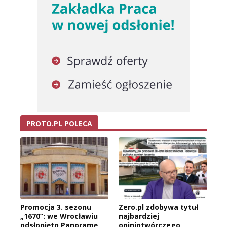
PROTO.PL POLECA
Promocja 3. sezonu
Zero.pl zdobywa tytuł
„1670”: we Wrocławiu
najbardziej
odsłonięto Panoramę
opiniotwórczego