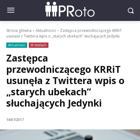
Strona główna
Aktualności
Zastępca przewodniczącego KRRiT
usunęła z Twittera wpis o „starych ubekach” słuchających Jedynki
Aktualności
W mediach
Zastępca
przewodniczącego KRRiT
usunęła z Twittera wpis o
„starych ubekach”
słuchających Jedynki
14/07/2017