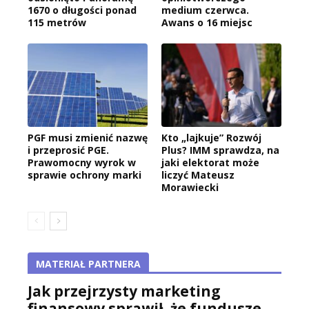
1670 o długości ponad
medium czerwca.
115 metrów
Awans o 16 miejsc
PGF musi zmienić nazwę
Kto „lajkuje” Rozwój
i przeprosić PGE.
Plus? IMM sprawdza, na
Prawomocny wyrok w
jaki elektorat może
sprawie ochrony marki
liczyć Mateusz
Morawiecki
MATERIAŁ PARTNERA
Jak przejrzysty marketing
finansowy sprawił, że fundusze