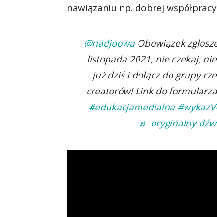
nawiązaniu np. dobrej współpracy
@nadjoowa
Obowiązek zgłoszen
listopada 2021, nie czekaj, ni
już dziś i dołącz do grupy r
creatorów! Link do formularza
#edukacjamedialna
#wykaz
♬ oryginalny dźwi