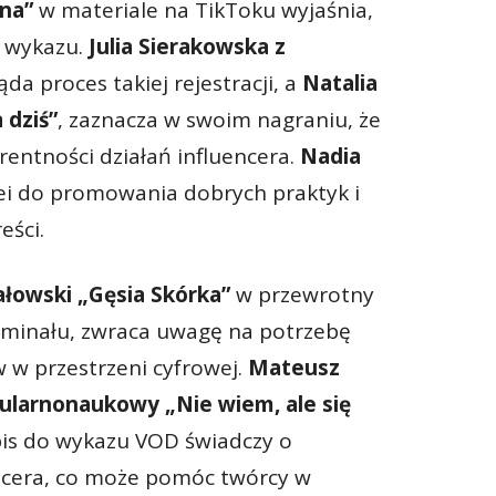
na”
w materiale na TikToku wyjaśnia,
o wykazu.
Julia Sierakowska z
da proces takiej rejestracji, a
Natalia
 dziś”
, zaznacza w swoim nagraniu, że
entności działań influencera.
Nadia
ei do promowania dobrych praktyk i
eści.
ałowski „Gęsia Skórka”
w przewrotny
yminału, zwraca uwagę na potrzebę
 w przestrzeni cyfrowej.
Mateusz
ularnonaukowy „Nie wiem, ale się
wpis do wykazu VOD świadczy o
ncera, co może pomóc twórcy w