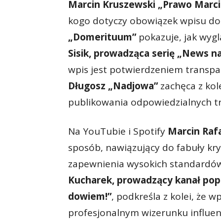
Marcin Kruszewski „Prawo Marci
kogo dotyczy obowiązek wpisu d
„Domerituum”
pokazuje, jak wyglą
Sisik, prowadząca serię „News na
wpis jest potwierdzeniem transpar
Długosz „Nadjowa”
zachęca z kol
publikowania odpowiedzialnych tr
Na YouTubie i Spotify
Marcin Raf
sposób, nawiązujący do fabuły kr
zapewnienia wysokich standardów
Kucharek, prowadzący kanał pop
dowiem!”
, podkreśla z kolei, że 
profesjonalnym wizerunku influe