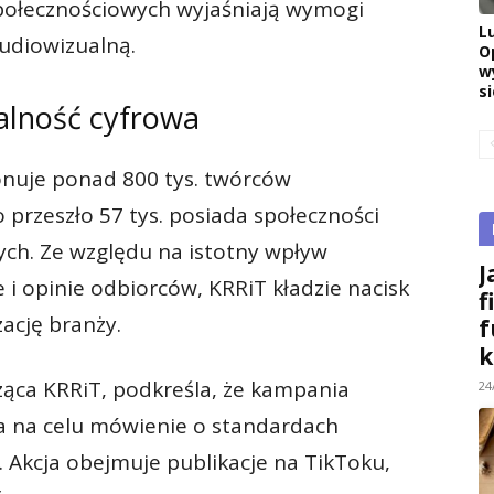
społecznościowych wyjaśniają wymogi
L
audiowizualną.
O
w
si
ialność cyfrowa
jonuje ponad 800 tys. twórców
o przeszło 57 tys. posiada społeczności
ych. Ze względu na istotny wpływ
J
i opinie odbiorców, KRRiT kładzie nacisk
f
zację branży.
f
k
ząca KRRiT, podkreśla, że kampania
24
 na celu mówienie o standardach
 Akcja obejmuje publikacje na TikToku,