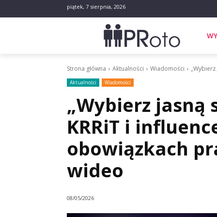
piątek, 7 sierpnia, 2026
WY
Strona główna
Aktualności
Wiadomości
„Wybierz 
Aktualności
Wiadomości
„Wybierz jasną 
KRRiT i influenc
obowiązkach p
wideo
08/05/2026