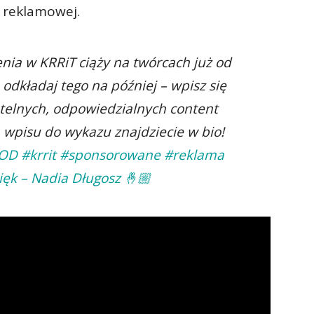
 reklamowej.
ia w KRRiT ciąży na twórcach już od
e odkładaj tego na później – wpisz się
zetelnych, odpowiedzialnych content
 wpisu do wykazu znajdziecie w bio!
VOD
#krrit
#sponsorowane
#reklama
ęk – Nadia Długosz 🤞🏼