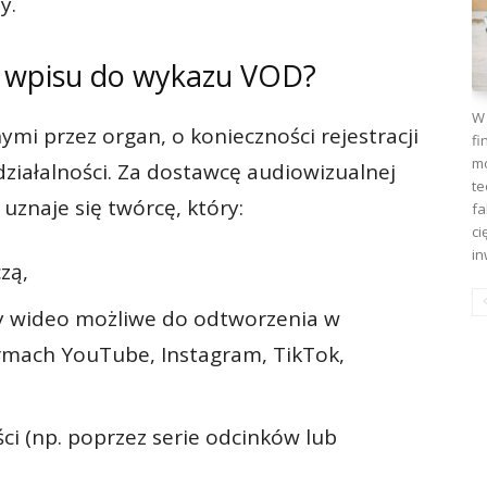
y.
 wpisu do wykazu VOD?
W 
mi przez organ, o konieczności rejestracji
fi
mo
ziałalności. Za dostawcę audiowizualnej
te
uznaje się twórcę, który:
fa
ci
in
zą,
ły wideo możliwe do odtworzenia w
rmach YouTube, Instagram, TikTok,
ści (np. poprzez serie odcinków lub