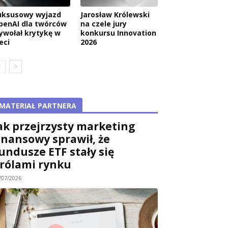
uksusowy wyjazd
Jarosław Królewski
penAI dla twórców
na czele jury
ywołał krytykę w
konkursu Innovation
eci
2026
MATERIAŁ PARTNERA
ak przejrzysty marketing
inansowy sprawił, że
undusze ETF stały się
rólami rynku
/07/2026