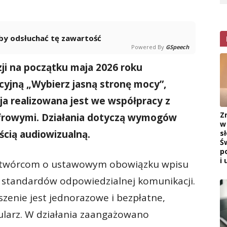
 aby odsłuchać tę zawartość
Powered By
GSpeech
zji na początku maja 2026 roku
yjną „Wybierz jasną stronę mocy”,
ja realizowana jest we współpracy z
Z
frowymi. Działania dotyczą wymogów
w
ścią audiowizualną.
s
Ś
p
i 
 twórcom o ustawowym obowiązku wpisu
standardów odpowiedzialnej komunikacji.
szenie jest jednorazowe i bezpłatne,
ularz. W działania zaangażowano