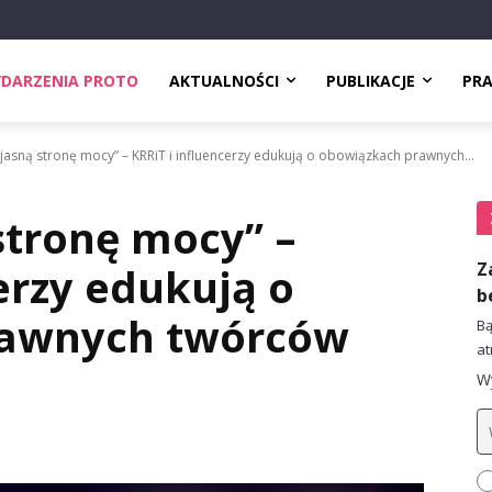
DARZENIA PROTO
AKTUALNOŚCI
PUBLIKACJE
PR
jasną stronę mocy” – KRRiT i influencerzy edukują o obowiązkach prawnych...
stronę mocy” –
Z
erzy edukują o
b
rawnych twórców
Bą
at
Wy