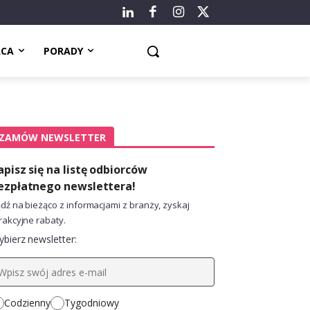
ACA
PORADY
ZAMÓW NEWSLETTER
apisz się na listę odbiorców
ezpłatnego newslettera!
dź na bieżąco z informacjami z branży, zyskaj
rakcyjne rabaty.
bierz newsletter:
Codzienny
Tygodniowy