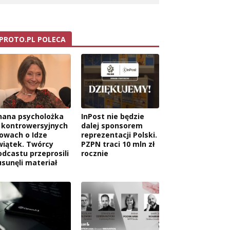
PROTO.PL POLECA
nana psycholożka
InPost nie będzie
 kontrowersyjnych
dalej sponsorem
łowach o Idze
reprezentacji Polski.
wiątek. Twórcy
PZPN traci 10 mln zł
odcastu przeprosili
rocznie
usunęli materiał