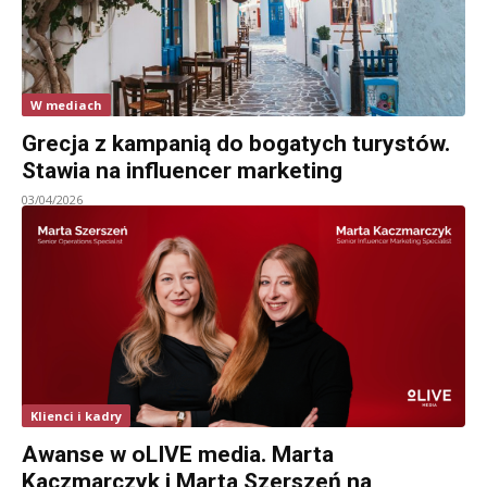
W mediach
Grecja z kampanią do bogatych turystów.
Stawia na influencer marketing
03/04/2026
Klienci i kadry
Awanse w oLIVE media. Marta
Kaczmarczyk i Marta Szerszeń na