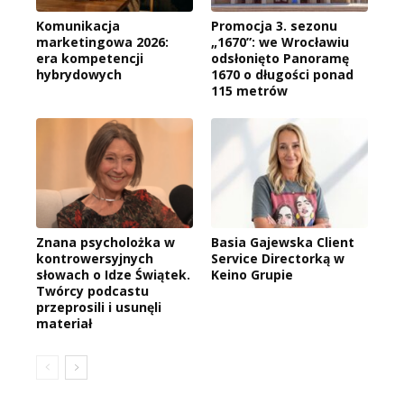
Komunikacja
Promocja 3. sezonu
marketingowa 2026:
„1670”: we Wrocławiu
era kompetencji
odsłonięto Panoramę
hybrydowych
1670 o długości ponad
115 metrów
Znana psycholożka w
Basia Gajewska Client
kontrowersyjnych
Service Directorką w
słowach o Idze Świątek.
Keino Grupie
Twórcy podcastu
przeprosili i usunęli
materiał