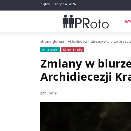
piątek, 7 sierpnia, 2026
WY
Strona główna
Aktualności
Zmiany w biurze prasow
Aktualności
Klienci i kadry
Zmiany w biurz
Archidiecezji K
22/10/2019