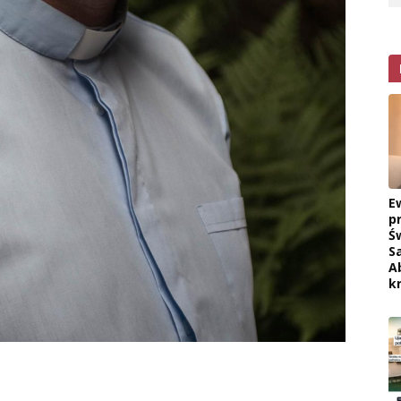
E
p
Ś
S
A
k