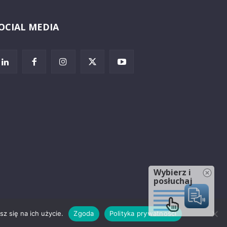
OCIAL MEDIA
Wybierz i
posłuchaj
z się na ich użycie.
Zgoda
Polityka prywatności
rzeżenia prawne