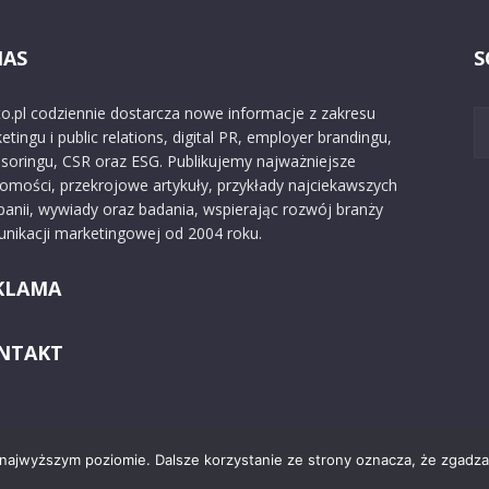
NAS
S
o.pl codziennie dostarcza nowe informacje z zakresu
etingu i public relations, digital PR, employer brandingu,
soringu, CSR oraz ESG. Publikujemy najważniejsze
omości, przekrojowe artykuły, przykłady najciekawszych
anii, wywiady oraz badania, wspierając rozwój branży
nikacji marketingowej od 2004 roku.
KLAMA
NTAKT
 najwyższym poziomie. Dalsze korzystanie ze strony oznacza, że zgadzas
Kontakt
O nas
Reklama
Zast