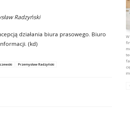
sław Radzyński
cepcją działania biura prasowego. Biuro
W 
fi
nformacji. (kd)
mo
te
fa
lczewski
Przemysław Radzyński
ci
in