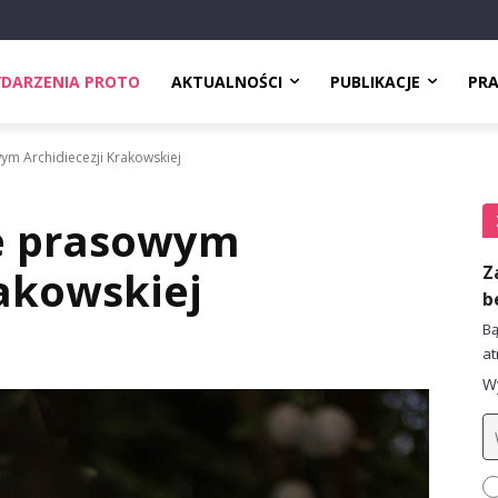
DARZENIA PROTO
AKTUALNOŚCI
PUBLIKACJE
PR
ym Archidiecezji Krakowskiej
e prasowym
Z
rakowskiej
b
Bą
at
Wy