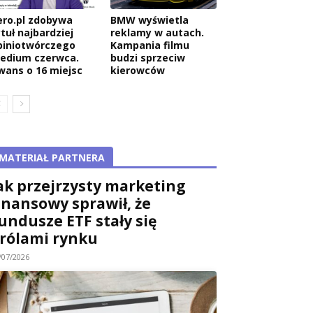
ero.pl zdobywa
BMW wyświetla
tuł najbardziej
reklamy w autach.
piniotwórczego
Kampania filmu
edium czerwca.
budzi sprzeciw
wans o 16 miejsc
kierowców
MATERIAŁ PARTNERA
ak przejrzysty marketing
inansowy sprawił, że
undusze ETF stały się
rólami rynku
/07/2026