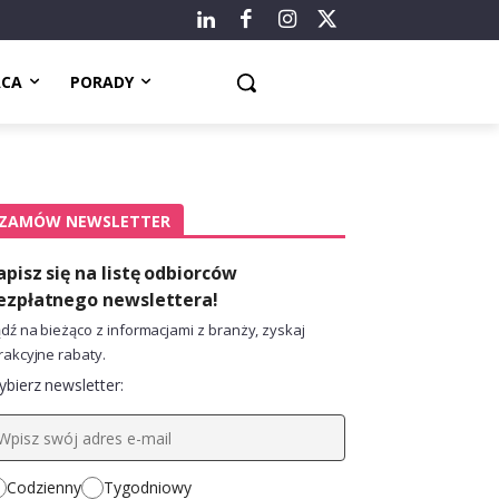
ACA
PORADY
ZAMÓW NEWSLETTER
apisz się na listę odbiorców
ezpłatnego newslettera!
dź na bieżąco z informacjami z branży, zyskaj
rakcyjne rabaty.
bierz newsletter:
Codzienny
Tygodniowy