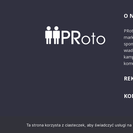
O 
PRot
mark
spon
wiad
kamp
komu
RE
KO
Ta strona korzysta z ciasteczek, aby świadczyć usługi na
© 2024 PRoto.pl