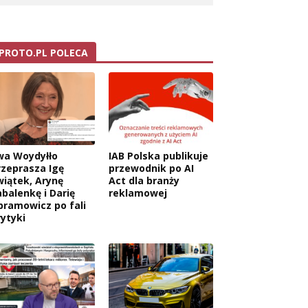
PROTO.PL POLECA
wa Woydyłło
IAB Polska publikuje
rzeprasza Igę
przewodnik po AI
wiątek, Arynę
Act dla branży
abalenkę i Darię
reklamowej
bramowicz po fali
rytyki