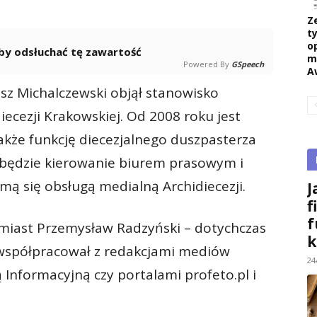
Z
ty
o
 aby odsłuchać tę zawartość
m
Powered By
GSpeech
A
sz Michalczewski objął stanowisko
ecezji Krakowskiej. Od 2008 roku jest
także funkcję diecezjalnego duszpasterza
 będzie kierowanie biurem prasowym i
mą się obsługą medialną Archidiecezji.
J
f
f
miast Przemysław Radzyński – dotychczas
k
j współpracował z redakcjami mediów
24
ą Informacyjną czy portalami profeto.pl i