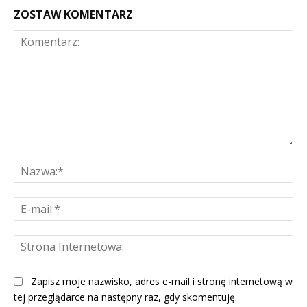
ZOSTAW KOMENTARZ
Komentarz:
Na
E-
mai
St
Int
Zapisz moje nazwisko, adres e-mail i stronę internetową w
tej przeglądarce na następny raz, gdy skomentuję.