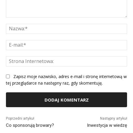
Komentarz:
Na
E-
mai
St
Int
Zapisz moje nazwisko, adres e-mail i stronę internetową w
tej przeglądarce na następny raz, gdy skomentuję.
Alternative:
Poprzedni artykuł
Następny artykuł
Co sponsorują browary?
Inwestycja w wiedzę