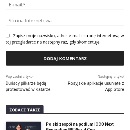
E-
mai
St
Int
Zapisz moje nazwisko, adres e-mail i stronę internetową w
tej przeglądarce na następny raz, gdy skomentuję.
Alternative:
Poprzedni artykuł
Następny artykuł
Duńscy piłkarze będą
Rosyjskie aplikacje usunięte z
protestować w Katarze
App Store
ZOBACZ TAKŻE
Polski zespół na podium ICCO Next
Generation PR World Cup