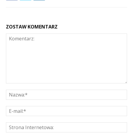
ZOSTAW KOMENTARZ
Komentarz:
Na
E-
mai
St
Int