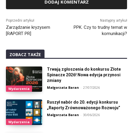
Alternative:
Poprzedni artykuł
Następny artykuł
Zarządzanie kryzysem
PPK. Czy to trudny temat w
[RAPORT PR]
komunikacji?
ZOBACZ TAKŻE
Trwają zgłoszenia do konkursu Złote
Spinacze 2026! Nowa edycja przynosi
zmiany
Małgorzata Baran
-
27/07/2026
Wydarzenia
Ruszył nabór do 20. edycji konkursu
„Raporty Zrównoważonego Rozwoju”
Małgorzata Baran
-
30/06/2026
Wydarzenia