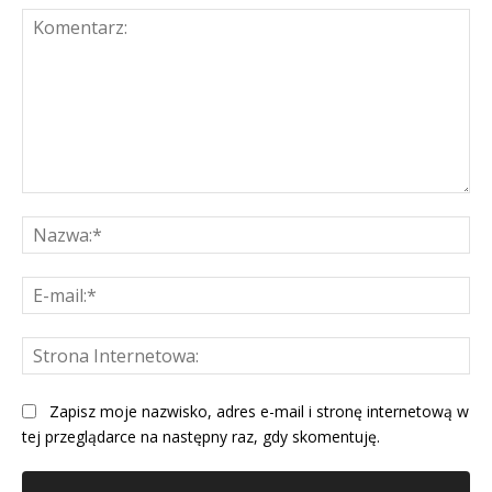
Komentarz:
Na
E-
mai
St
Int
Zapisz moje nazwisko, adres e-mail i stronę internetową w
tej przeglądarce na następny raz, gdy skomentuję.