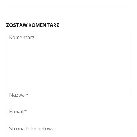
ZOSTAW KOMENTARZ
Komentarz:
Na
E-
mai
St
Int