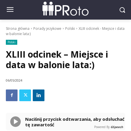
Strona główna
Porady jezykowe
Polski
XLIII odcinek - Miejsce i data
w balonie lata:)
Polski
XLIII odcinek – Miejsce i
data w balonie lata:)
06/05/2024
Naciśnij przycisk odtwarzania, aby odsłuchać
tę zawartość
Powered By
GSpeech