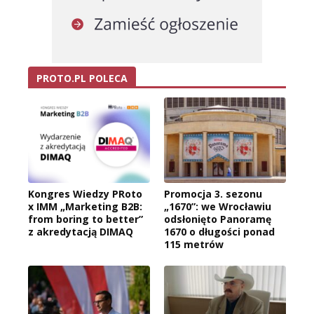
PROTO.PL POLECA
Kongres Wiedzy PRoto
Promocja 3. sezonu
x IMM „Marketing B2B:
„1670”: we Wrocławiu
from boring to better”
odsłonięto Panoramę
z akredytacją DIMAQ
1670 o długości ponad
115 metrów