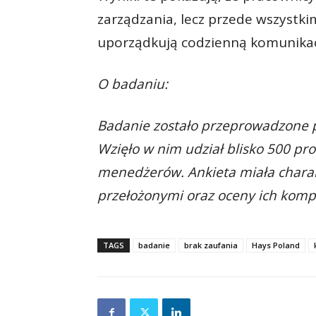
zarządzania, lecz przede wszystki
uporządkują codzienną komunikacj
O badaniu:
Badanie zostało przeprowadzone 
Wzięło w nim udział blisko 500 pro
menedżerów. Ankieta miała charakt
przełożonymi oraz oceny ich komp
TAGS
badanie
brak zaufania
Hays Poland