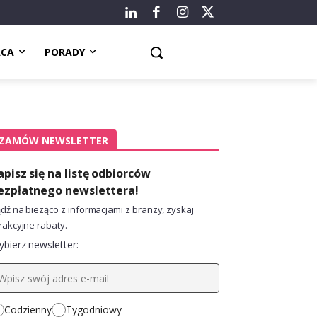
ACA
PORADY
ZAMÓW NEWSLETTER
apisz się na listę odbiorców
ezpłatnego newslettera!
dź na bieżąco z informacjami z branży, zyskaj
rakcyjne rabaty.
bierz newsletter:
Codzienny
Tygodniowy