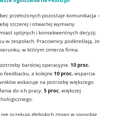
wsze ogłoszenia na PRoto.pl!
ec przełożonych pozostaje komunikacja –
bę szczerej i otwartej wymiany
miast spójnych i konsekwentnych decyzji,
su w zespołach. Pracownicy podkreślają, że
 kierunku, w którym zmierza firma.
 potrzeby bardziej operacyjne.
10 proc.
o feedbacku, a kolejne
10 proc.
wsparcia
wników wskazuje na potrzebę większego
ania do ich pracy,
5 proc.
większej
hologicznego.
 nie oczekują głębokich zmian w sposobie