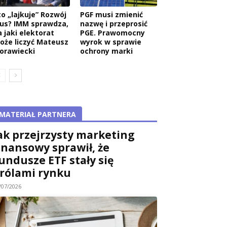
to „lajkuje” Rozwój
PGF musi zmienić
lus? IMM sprawdza,
nazwę i przeprosić
a jaki elektorat
PGE. Prawomocny
oże liczyć Mateusz
wyrok w sprawie
orawiecki
ochrony marki
MATERIAŁ PARTNERA
ak przejrzysty marketing
inansowy sprawił, że
undusze ETF stały się
rólami rynku
/07/2026