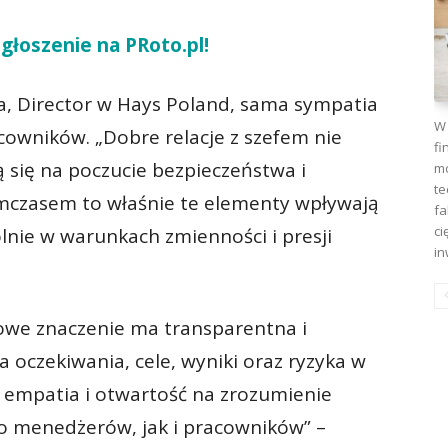
głoszenie na PRoto.p
l!
a, Director w Hays Poland, sama sympatia
W 
acowników. „Dobre relacje z szefem nie
fi
 się na poczucie bezpieczeństwa i
mo
te
mczasem to właśnie te elementy wpływają
fa
ci
lnie w warunkach zmienności i presji
in
owe znaczenie ma transparentna i
oczekiwania, cele, wyniki oraz ryzyka w
ka empatia i otwartość na zrozumienie
no menedżerów, jak i pracowników” –