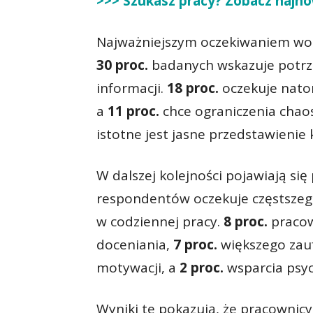
>>> Szukasz pracy? Zobacz najno
Najważniejszym oczekiwaniem wob
30 proc.
badanych wskazuje potrze
informacji.
18 proc.
oczekuje nato
a
11 proc.
chce ograniczenia chao
istotne jest jasne przedstawienie
W dalszej kolejności pojawiają się
respondentów oczekuje częstszeg
w codziennej pracy.
8 proc.
praco
doceniania,
7 proc.
większego zauf
motywacji, a
2 proc.
wsparcia psyc
Wyniki te pokazują, że pracownicy