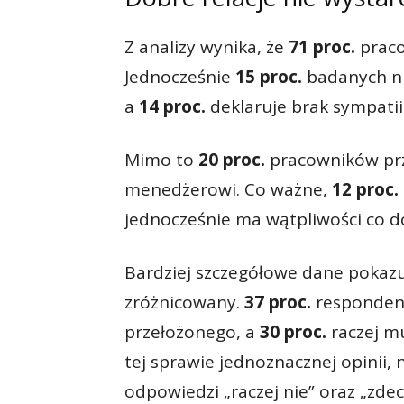
Z analizy wynika, że
71 proc.
praco
Jednocześnie
15 proc.
badanych nie
a
14 proc.
deklaruje brak sympatii
Mimo to
20 proc.
pracowników prz
menedżerowi. Co ważne,
12 proc.
jednocześnie ma wątpliwości co d
Bardziej szczegółowe dane pokazu
zróżnicowany.
37 proc.
respondent
przełożonego, a
30 proc.
raczej mu
tej sprawie jednoznacznej opinii,
odpowiedzi „raczej nie” oraz „zde