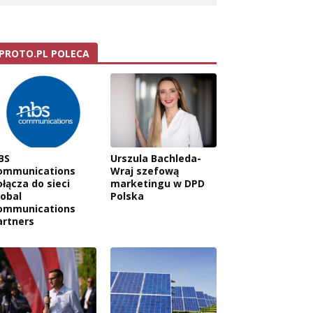
PROTO.PL POLECA
BS
Urszula Bachleda-
ommunications
Wraj szefową
ołącza do sieci
marketingu w DPD
lobal
Polska
ommunications
artners