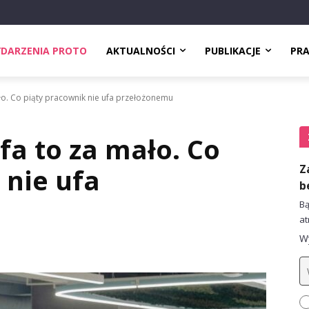
DARZENIA PROTO
AKTUALNOŚCI
PUBLIKACJE
PR
ło. Co piąty pracownik nie ufa przełożonemu
fa to za mało. Co
Z
 nie ufa
b
Bą
at
Wy