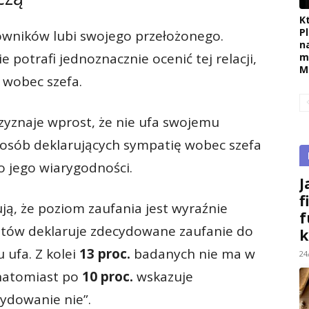
K
P
wników lubi swojego przełożonego.
n
 potrafi jednoznacznie ocenić tej relacji,
m
M
 wobec szefa.
yznaje wprost, że nie ufa swojemu
osób deklarujących sympatię wobec szefa
o jego wiarygodności.
J
f
ją, że poziom zaufania jest wyraźnie
f
ów deklaruje zdecydowane zaufanie do
k
 ufa. Z kolei
13 proc.
badanych nie ma w
24
 natomiast po
10 proc.
wskazuje
cydowanie nie”.