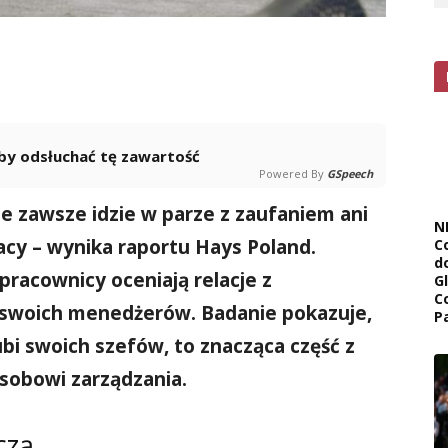
 aby odsłuchać tę zawartość
Powered By
GSpeech
 zawsze idzie w parze z zaufaniem ani
N
cy – wynika raportu Hays Poland.
C
d
 pracownicy oceniają relacje z
G
C
swoich menedżerów. Badanie pokazuje,
P
ubi swoich szefów, to znacząca część z
osobowi zarządzania.
czą