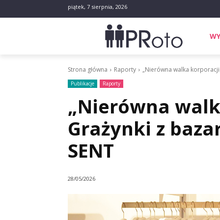
piątek, 7 sierpnia, 2026
WY
Strona główna
Raporty
„Nierówna walka korporacji 
Publikacje
Raporty
„Nierówna walka
Grażynki z bazar
SENT
28/05/2026