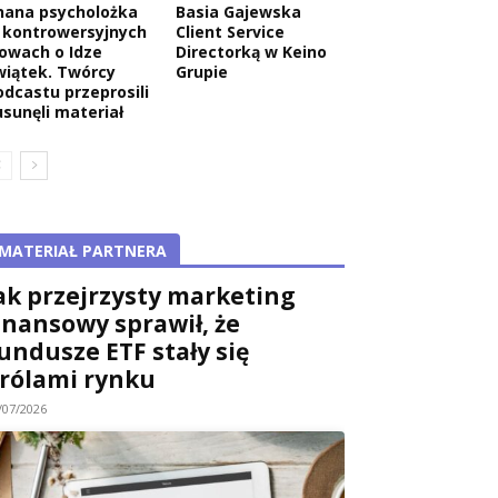
nana psycholożka
Basia Gajewska
 kontrowersyjnych
Client Service
łowach o Idze
Directorką w Keino
wiątek. Twórcy
Grupie
odcastu przeprosili
usunęli materiał
MATERIAŁ PARTNERA
ak przejrzysty marketing
inansowy sprawił, że
undusze ETF stały się
rólami rynku
/07/2026