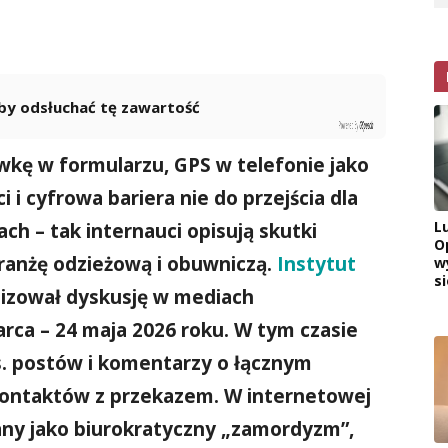
 aby odsłuchać tę zawartość
Powered By
GSpeech
rówkę w formularzu, GPS w telefonie jako
 i cyfrowa bariera nie do przejścia dla
L
ch – tak internauci opisują skutki
O
ranżę odzieżową i obuwniczą.
Instytut
w
si
izował dyskusję w mediach
rca – 24 maja 2026 roku. W tym czasie
. postów i komentarzy o łącznym
 kontaktów z przekazem. W internetowej
lany jako biurokratyczny „zamordyzm”,