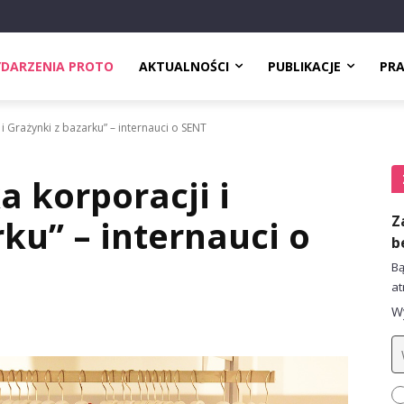
DARZENIA PROTO
AKTUALNOŚCI
PUBLIKACJE
PR
i Grażynki z bazarku” – internauci o SENT
 korporacji i
Z
ku” – internauci o
b
Bą
at
Wy