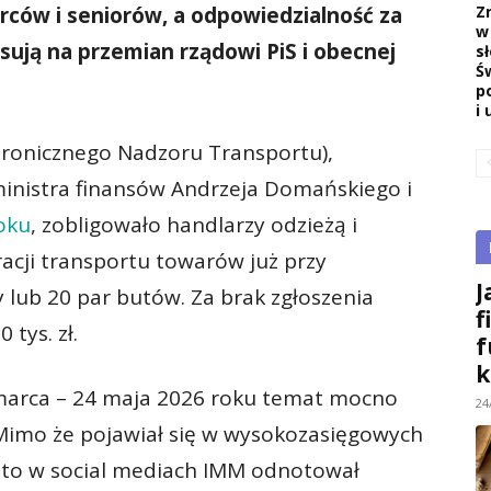
Z
rców i seniorów, a odpowiedzialność za
w
isują na przemian rządowi PiS i obecnej
s
Ś
p
i 
tronicznego Nadzoru Transportu),
nistra finansów Andrzeja Domańskiego i
oku
, zobligowało handlarzy odzieżą i
acji transportu towarów już przy
J
 lub 20 par butów. Za brak zgłoszenia
f
tys. zł.
f
k
marca – 24 maja 2026 roku temat mocno
24
Mimo że pojawiał się w wysokozasięgowych
, to w social mediach IMM odnotował