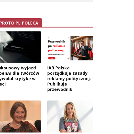
PROTO.PL POLECA
uksusowy wyjazd
IAB Polska
penAI dla twórców
porządkuje zasady
ywołał krytykę w
reklamy politycznej.
eci
Publikuje
przewodnik