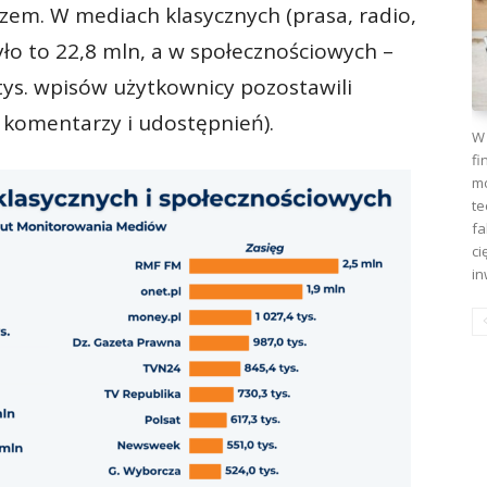
zem. W mediach klasycznych (prasa, radio,
yło to 22,8 mln, a w społecznościowych –
tys. wpisów użytkownicy pozostawili
, komentarzy i udostępnień).
W 
fi
mo
te
fa
ci
in