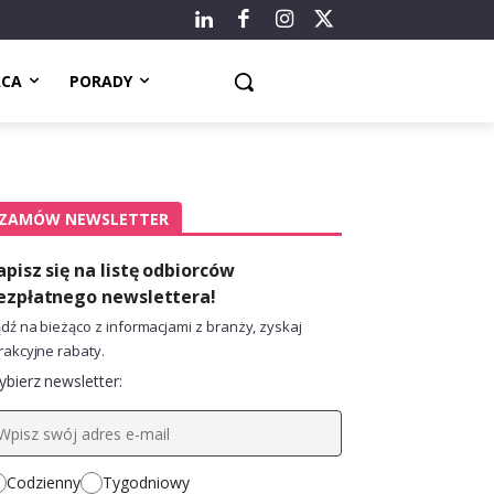
ACA
PORADY
ZAMÓW NEWSLETTER
apisz się na listę odbiorców
ezpłatnego newslettera!
dź na bieżąco z informacjami z branży, zyskaj
rakcyjne rabaty.
bierz newsletter:
Codzienny
Tygodniowy