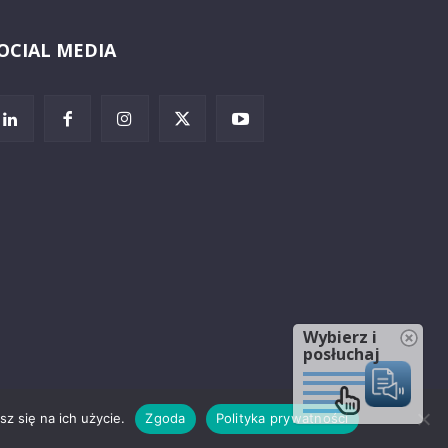
OCIAL MEDIA
Wybierz i
posłuchaj
z się na ich użycie.
Zgoda
Polityka prywatności
rzeżenia prawne