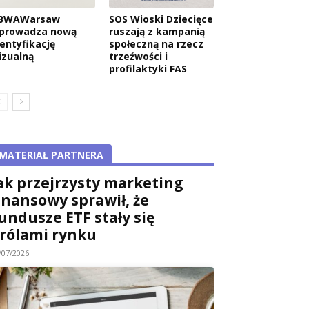
BWAWarsaw
SOS Wioski Dziecięce
prowadza nową
ruszają z kampanią
dentyfikację
społeczną na rzecz
izualną
trzeźwości i
profilaktyki FAS
MATERIAŁ PARTNERA
ak przejrzysty marketing
inansowy sprawił, że
undusze ETF stały się
rólami rynku
/07/2026