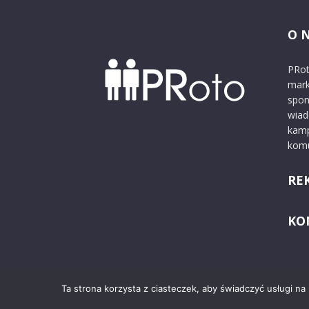
O 
PRot
mark
spon
wiad
kamp
komu
RE
KO
Ta strona korzysta z ciasteczek, aby świadczyć usługi na
© 2024 PRoto.pl