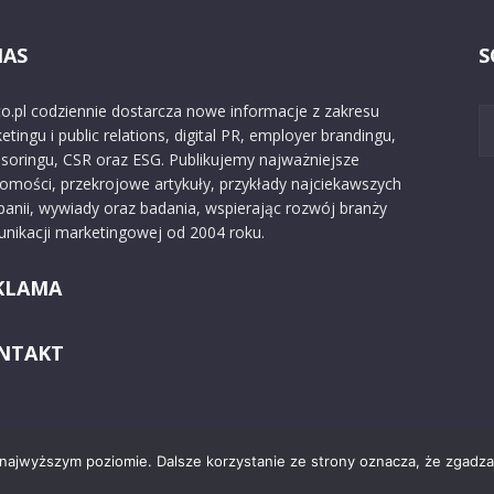
NAS
S
o.pl codziennie dostarcza nowe informacje z zakresu
etingu i public relations, digital PR, employer brandingu,
soringu, CSR oraz ESG. Publikujemy najważniejsze
omości, przekrojowe artykuły, przykłady najciekawszych
anii, wywiady oraz badania, wspierając rozwój branży
nikacji marketingowej od 2004 roku.
KLAMA
NTAKT
 najwyższym poziomie. Dalsze korzystanie ze strony oznacza, że zgadzas
Kontakt
O nas
Reklama
Zast