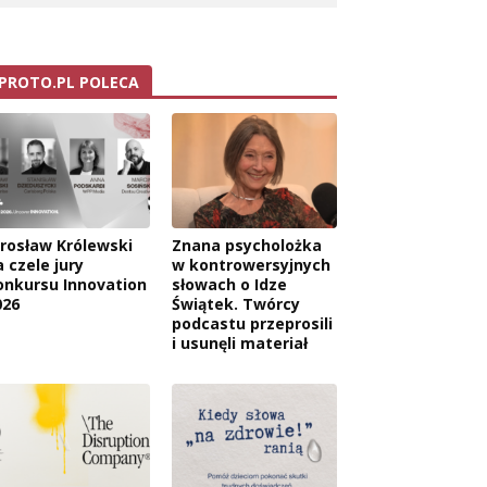
PROTO.PL POLECA
arosław Królewski
Znana psycholożka
 czele jury
w kontrowersyjnych
onkursu Innovation
słowach o Idze
026
Świątek. Twórcy
podcastu przeprosili
i usunęli materiał