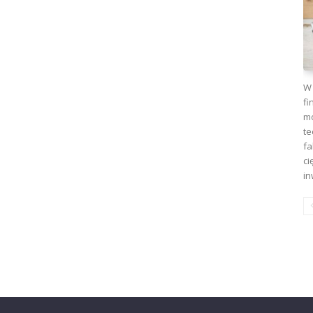
W 
fi
mo
te
fa
ci
in