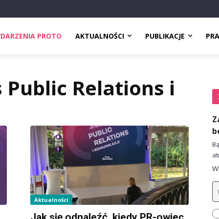
DARZENIA PROTO
AKTUALNOŚCI
PUBLIKACJE
PR
 Public Relations i
Z
b
Bą
at
Wy
Aktualności
Jak się odnaleźć, kiedy PR-owiec