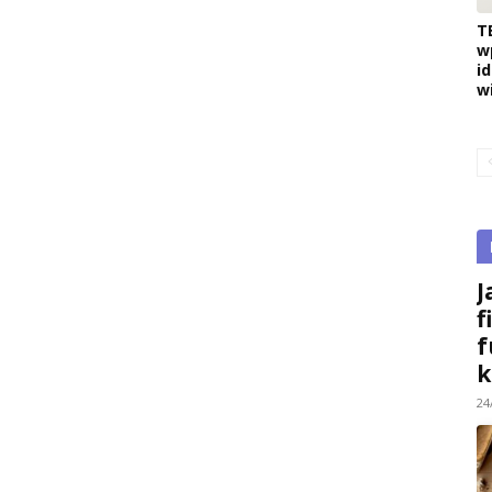
T
w
i
w
J
f
f
k
24