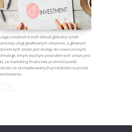
ciągu ostatnich trzech dekad globalny rynek
nansowy uległ gwałtownym zmianom, a głównym
torem tych zmian jest dostęp do nowoczesnych
chnologii. Innym ważnym powodem tych zmian jest
kt, że marketing finansowy przeniósł punkt
ężkości ze skomplikowanych produktów na proste
westowanie...