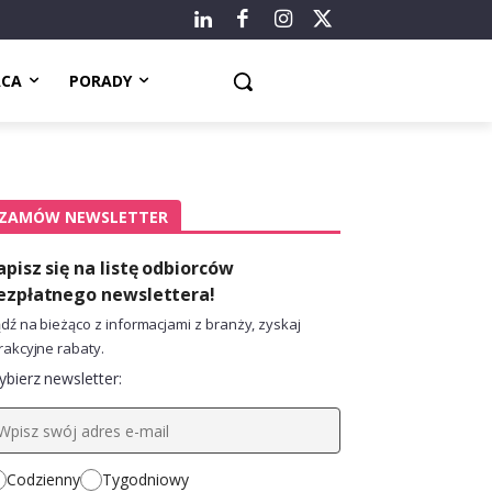
ACA
PORADY
ZAMÓW NEWSLETTER
apisz się na listę odbiorców
ezpłatnego newslettera!
dź na bieżąco z informacjami z branży, zyskaj
rakcyjne rabaty.
bierz newsletter:
Codzienny
Tygodniowy