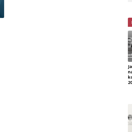
J
na
k
2