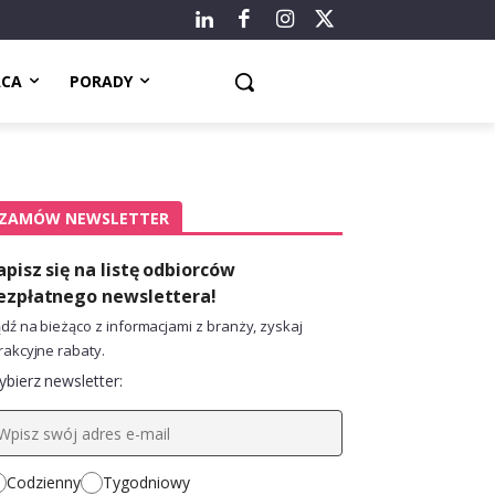
ACA
PORADY
ZAMÓW NEWSLETTER
apisz się na listę odbiorców
ezpłatnego newslettera!
dź na bieżąco z informacjami z branży, zyskaj
rakcyjne rabaty.
bierz newsletter:
Codzienny
Tygodniowy