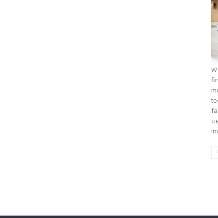
W 
fi
mo
te
fa
ci
in