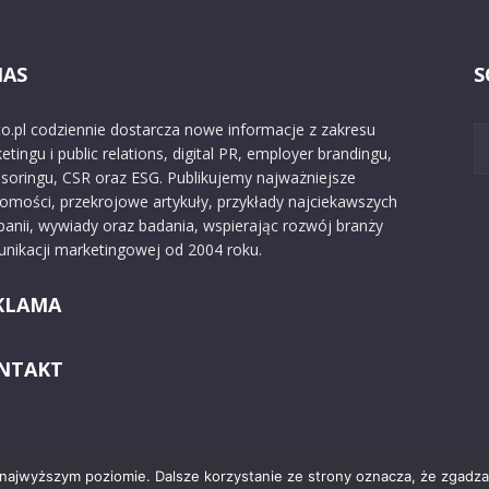
NAS
S
o.pl codziennie dostarcza nowe informacje z zakresu
etingu i public relations, digital PR, employer brandingu,
soringu, CSR oraz ESG. Publikujemy najważniejsze
omości, przekrojowe artykuły, przykłady najciekawszych
anii, wywiady oraz badania, wspierając rozwój branży
nikacji marketingowej od 2004 roku.
KLAMA
NTAKT
 najwyższym poziomie. Dalsze korzystanie ze strony oznacza, że zgadzas