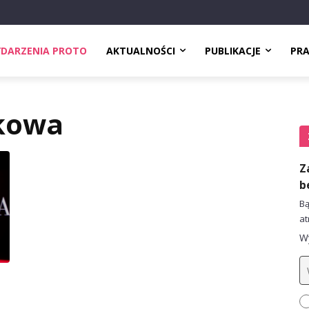
DARZENIA PROTO
AKTUALNOŚCI
PUBLIKACJE
PR
kowa
Z
b
Bą
at
Wy