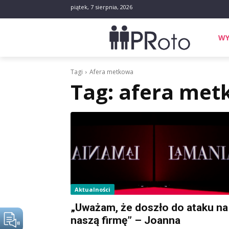
piątek, 7 sierpnia, 2026
WY
Tagi
Afera metkowa
Tag:
afera met
Aktualności
„Uważam, że doszło do ataku na
naszą firmę” – Joanna