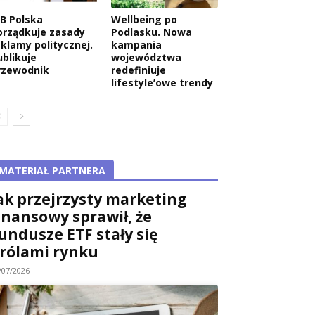
AB Polska
Wellbeing po
orządkuje zasady
Podlasku. Nowa
eklamy politycznej.
kampania
ublikuje
województwa
rzewodnik
redefiniuje
lifestyle’owe trendy
MATERIAŁ PARTNERA
ak przejrzysty marketing
inansowy sprawił, że
undusze ETF stały się
rólami rynku
/07/2026