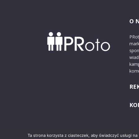
O 
PRot
mark
spon
wiad
kamp
komu
RE
KO
Ta strona korzysta z ciasteczek, aby świadczyć usługi na