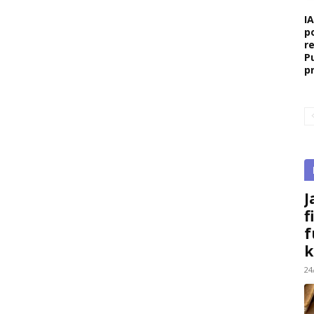
I
p
r
P
p
J
f
f
k
24