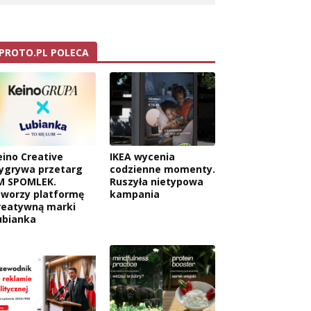
PROTO.PL POLECA
eino Creative
IKEA wycenia
ygrywa przetarg
codzienne momenty.
M SPOMLEK.
Ruszyła nietypowa
tworzy platformę
kampania
reatywną marki
ubianka