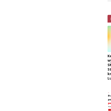
K
w
S
S
k
L