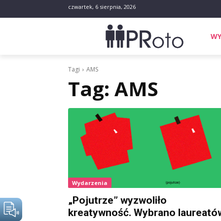
czwartek, 6 sierpnia, 2026
WY
Tagi
AMS
Tag:
AMS
Wydarzenia
„Pojutrze” wyzwoliło
kreatywność. Wybrano laureató