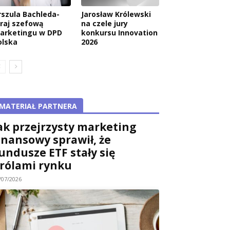
rszula Bachleda-
Jarosław Królewski
raj szefową
na czele jury
arketingu w DPD
konkursu Innovation
olska
2026
MATERIAŁ PARTNERA
ak przejrzysty marketing
inansowy sprawił, że
undusze ETF stały się
rólami rynku
/07/2026