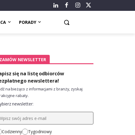
ACA
PORADY
ZAMÓW NEWSLETTER
apisz się na listę odbiorców
ezpłatnego newslettera!
dź na bieżąco z informacjami z branży, zyskaj
rakcyjne rabaty.
bierz newsletter:
Codzienny
Tygodniowy