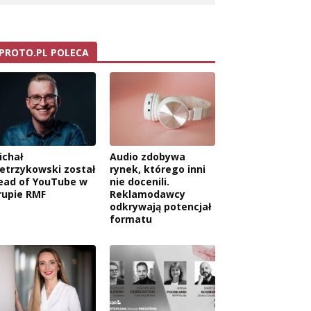
PROTO.PL POLECA
ichał
Audio zdobywa
ietrzykowski został
rynek, którego inni
ead of YouTube w
nie docenili.
rupie RMF
Reklamodawcy
odkrywają potencjał
formatu