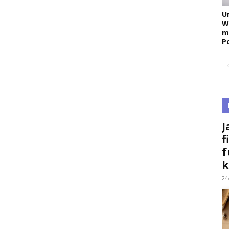
U
W
m
P
J
f
f
k
24