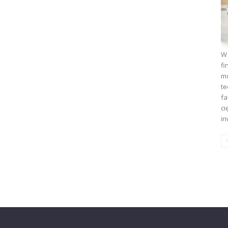
W 
fi
mo
te
fa
ci
in