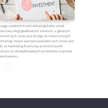
ciągu ostatnich trzech dekad globalny rynek
nansowy uległ gwałtownym zmianom, a głównym
torem tych zmian jest dostęp do nowoczesnych
chnologii. Innym ważnym powodem tych zmian jest
kt, że marketing finansowy przeniósł punkt
ężkości ze skomplikowanych produktów na proste
westowanie...