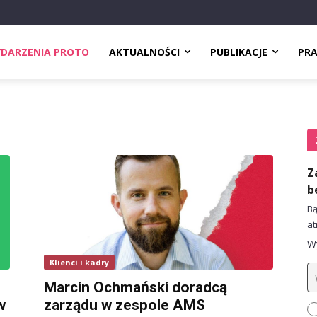
DARZENIA PROTO
AKTUALNOŚCI
PUBLIKACJE
PR
Z
b
Bą
at
Wy
Klienci i kadry
Marcin Ochmański doradcą
w
zarządu w zespole AMS