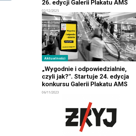
26. edycji Galerii Plakatu AMS
02/12/2025
Aktualności
„Wygodnie i odpowiedzialnie,
czyli jak?”. Startuje 24. edycja
konkursu Galerii Plakatu AMS
06/11/2023