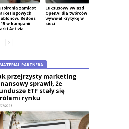
utoironia zamiast
Luksusowy wyjazd
arketingowych
OpenAI dla twórców
zablonów. Bedoes
wywołał krytykę w
115 w kampanii
sieci
arki Activia
MATERIAŁ PARTNERA
ak przejrzysty marketing
inansowy sprawił, że
undusze ETF stały się
rólami rynku
/07/2026