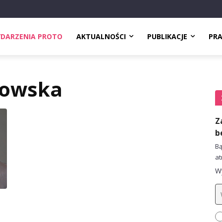
DARZENIA PROTO
AKTUALNOŚCI
PUBLIKACJE
PR
rowska
Z
b
Bą
at
Wy