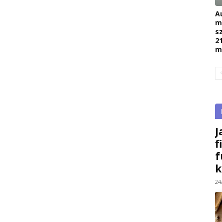
A
m
s
2
m
J
f
f
k
24