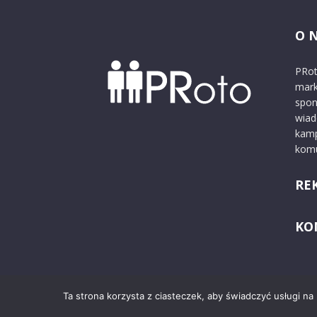
O 
PRot
mark
spon
wiad
kamp
komu
RE
KO
Ta strona korzysta z ciasteczek, aby świadczyć usługi na
© 2024 PRoto.pl