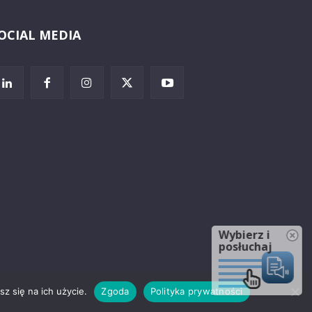
OCIAL MEDIA
Wybierz i
posłuchaj
z się na ich użycie.
Zgoda
Polityka prywatności
rzeżenia prawne