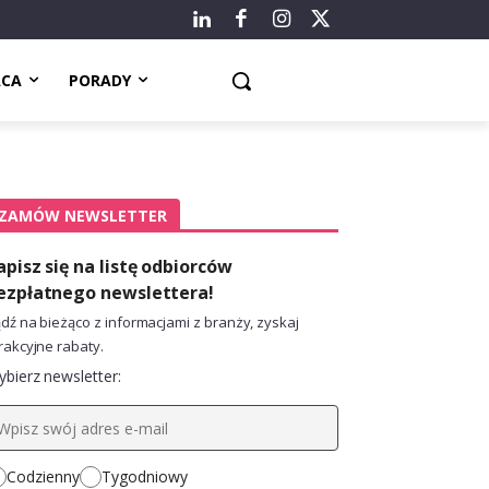
ACA
PORADY
ZAMÓW NEWSLETTER
apisz się na listę odbiorców
ezpłatnego newslettera!
dź na bieżąco z informacjami z branży, zyskaj
rakcyjne rabaty.
bierz newsletter:
Codzienny
Tygodniowy