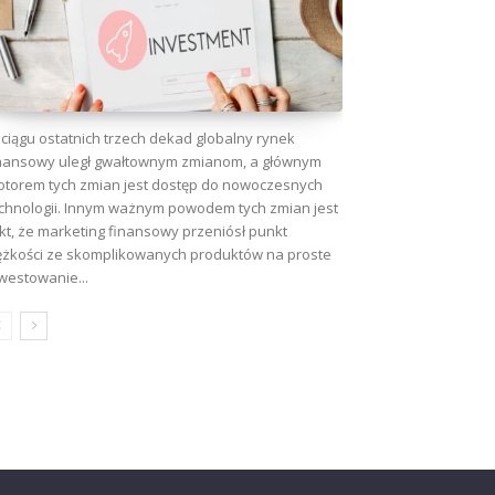
ciągu ostatnich trzech dekad globalny rynek
nansowy uległ gwałtownym zmianom, a głównym
torem tych zmian jest dostęp do nowoczesnych
chnologii. Innym ważnym powodem tych zmian jest
kt, że marketing finansowy przeniósł punkt
ężkości ze skomplikowanych produktów na proste
westowanie...