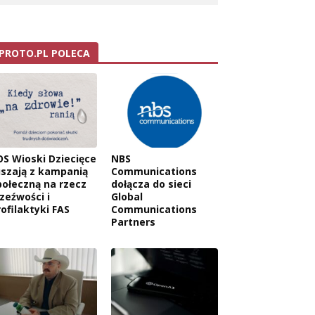
PROTO.PL POLECA
OS Wioski Dziecięce
NBS
uszają z kampanią
Communications
połeczną na rzecz
dołącza do sieci
rzeźwości i
Global
rofilaktyki FAS
Communications
Partners