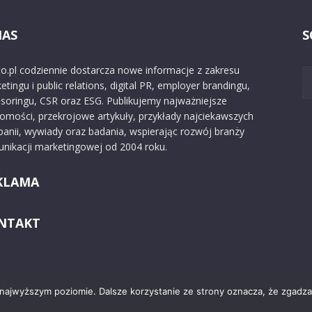
NAS
S
o.pl codziennie dostarcza nowe informacje z zakresu
etingu i public relations, digital PR, employer brandingu,
soringu, CSR oraz ESG. Publikujemy najważniejsze
omości, przekrojowe artykuły, przykłady najciekawszych
anii, wywiady oraz badania, wspierając rozwój branży
nikacji marketingowej od 2004 roku.
KLAMA
NTAKT
 najwyższym poziomie. Dalsze korzystanie ze strony oznacza, że zgadzas
Kontakt
O nas
Reklama
Zast