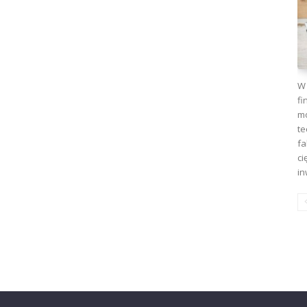
W 
fi
mo
te
fa
ci
in