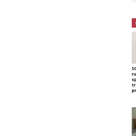
S
r
s
t
p