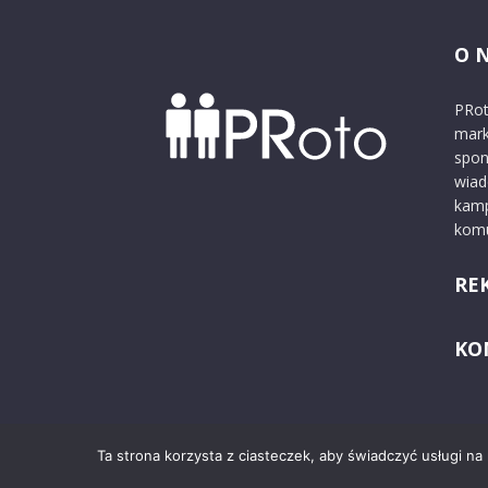
O 
PRot
mark
spon
wiad
kamp
komu
RE
KO
Ta strona korzysta z ciasteczek, aby świadczyć usługi na
© 2024 PRoto.pl