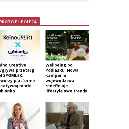
PROTO.PL POLECA
eino Creative
Wellbeing po
ygrywa przetarg
Podlasku. Nowa
M SPOMLEK.
kampania
tworzy platformę
województwa
reatywną marki
redefiniuje
ubianka
lifestyle’owe trendy