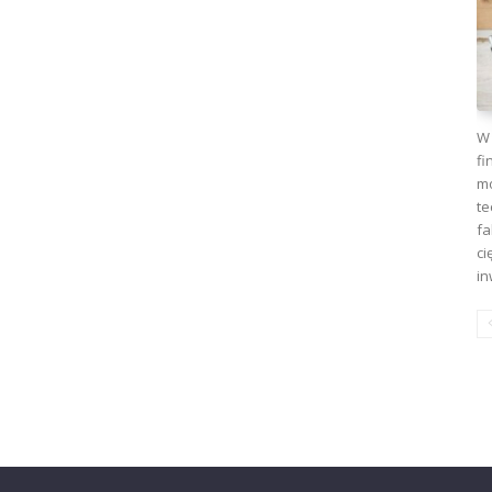
W 
fi
mo
te
fa
ci
in