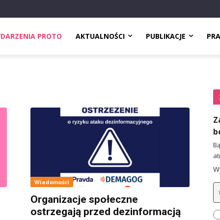
DARZENIA PROTO
AKTUALNOŚCI
PUBLIKACJE
PR
Z
b
Bą
at
Wy
Wiadomości
Organizacje społeczne
ostrzegają przed dezinformacją