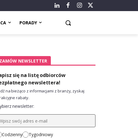
ACA
PORADY
ZAMÓW NEWSLETTER
apisz się na listę odbiorców
ezpłatnego newslettera!
dź na bieżąco z informacjami z branży, zyskaj
rakcyjne rabaty.
bierz newsletter:
Codzienny
Tygodniowy