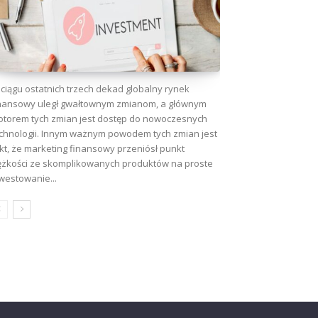
ciągu ostatnich trzech dekad globalny rynek
nansowy uległ gwałtownym zmianom, a głównym
torem tych zmian jest dostęp do nowoczesnych
chnologii. Innym ważnym powodem tych zmian jest
kt, że marketing finansowy przeniósł punkt
ężkości ze skomplikowanych produktów na proste
westowanie...