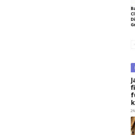
B
Cl
D
G
J
f
f
k
24