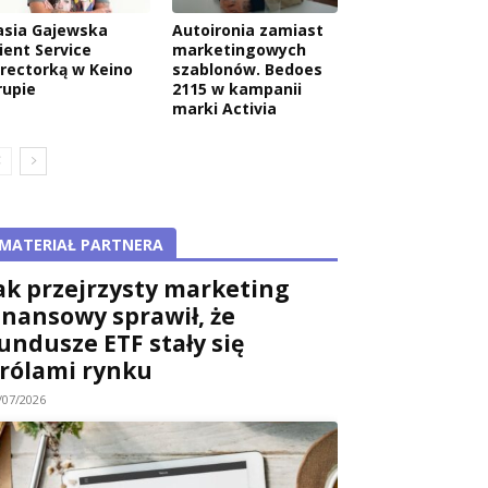
asia Gajewska
Autoironia zamiast
ient Service
marketingowych
irectorką w Keino
szablonów. Bedoes
rupie
2115 w kampanii
marki Activia
MATERIAŁ PARTNERA
ak przejrzysty marketing
inansowy sprawił, że
undusze ETF stały się
rólami rynku
/07/2026