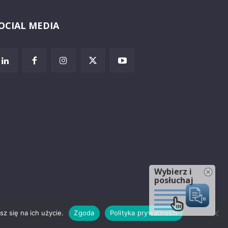
OCIAL MEDIA
Wybierz i
posłuchaj
z się na ich użycie.
Zgoda
Polityka prywatności
rzeżenia prawne