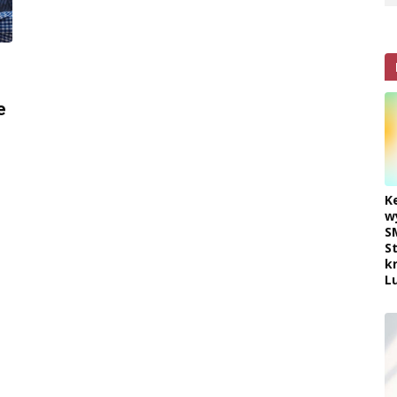
e
K
w
S
S
k
L