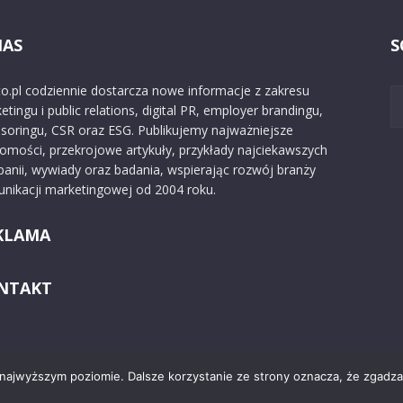
NAS
S
o.pl codziennie dostarcza nowe informacje z zakresu
etingu i public relations, digital PR, employer brandingu,
soringu, CSR oraz ESG. Publikujemy najważniejsze
omości, przekrojowe artykuły, przykłady najciekawszych
anii, wywiady oraz badania, wspierając rozwój branży
nikacji marketingowej od 2004 roku.
KLAMA
NTAKT
 najwyższym poziomie. Dalsze korzystanie ze strony oznacza, że zgadzas
Kontakt
O nas
Reklama
Zast